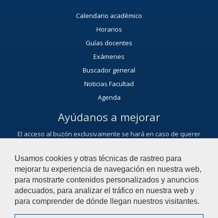
Calendario académico
Horarios
Guías docentes
Exámenes
Buscador general
Noticias Facultad
Agenda
Ayúdanos a mejorar
El acceso al buzón exclusivamente se hará en caso de querer
plantear cuestiones que se puedan calificar como una incidencia,
reclamación, sugerencia o felicitación.
Usamos cookies y otras técnicas de rastreo para
Contacta con nosotros
mejorar tu experiencia de navegación en nuestra web,
para mostrarte contenidos personalizados y anuncios
adecuados, para analizar el tráfico en nuestra web y
© 2022 Universidad Pablo de Olavide - Facultad de Ciencias
para comprender de dónde llegan nuestros visitantes.
Experimentales