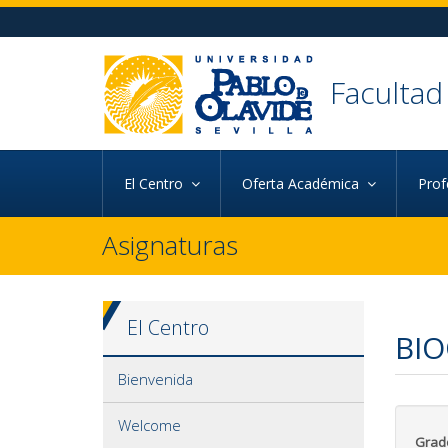
Ir al contenido principal de la página (alt + s)
Ir a la cabecera de la página (alt + c)
Ir al pie de la página (alt + p)
Ir al menú principal (alt + u)
Facultad
El Centro
Oferta Académica
Pro
Asignaturas
El Centro
BIO
Bienvenida
Welcome
Grad