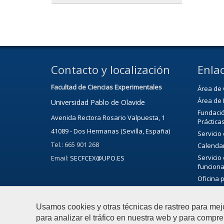
Contacto y localización
Enlac
Facultad de Ciencias Experimentales
Área de 
Área de 
Universidad Pablo de Olavide
Fundació
Avenida Rectora Rosario Valpuesta, 1
Práctica
41089 - Dos Hermanas (Sevilla, España)
Servicio
Tel.: 665 901 268
Calenda
Servicio
Email:
SECFCEX@UPO.ES
funciona
Oficina 
Bibliote
Servicio 
Usamos cookies y otras técnicas de rastreo para mej
Agenda C
para analizar el tráfico en nuestra web y para compre