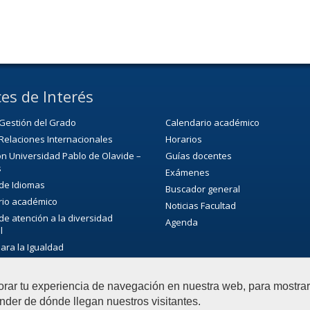
es de Interés
Gestión del Grado
Calendario académico
Relaciones Internacionales
Horarios
n Universidad Pablo de Olavide –
Guías docentes
s
Exámenes
 de Idiomas
Buscador general
rio académico
Noticias Facultad
 de atención a la diversidad
Agenda
l
para la Igualdad
ca/CRAI
de Extensión Cultural (SEC)
orar tu experiencia de navegación en nuestra web, para mostr
ultural de la universidad
nder de dónde llegan nuestros visitantes.