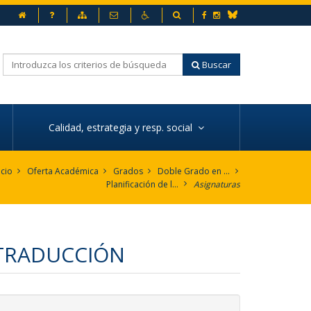
Inicio
Preguntas frecuentes
Mapa web
Contacto
Accesibilidad
Buscador
Facebook
Instagram
Bluesky
Buscar
Calidad, estrategia y resp. social
icio
Oferta Académica
Grados
Doble Grado en Traducción e Interpretación: alemán y Relaciones Internacionales
Planificación de la enseñanza
Asignaturas
 TRADUCCIÓN