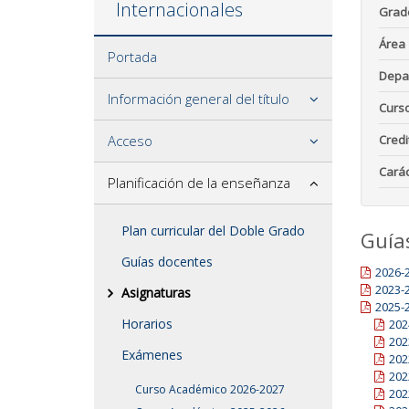
Internacionales
Grad
Área
Portada
Depa
Información general del título
Curs
Acceso
Credi
Carác
Planificación de la enseñanza
Plan curricular del Doble Grado
Guía
Guías docentes
2026-
2023-
Asignaturas
2025-
Horarios
202
202
Exámenes
202
202
Curso Académico 2026-2027
202