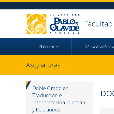
Ir al contenido principal de la página (alt + s)
Ir a la cabecera de la página (alt + c)
Ir al pie de la página (alt + p)
Ir al menú principal (alt + u)
Faculta
El Centro
Oferta Académi
Asignaturas
Doble Grado en
DO
Traducción e
Interpretación: alemán
y Relaciones