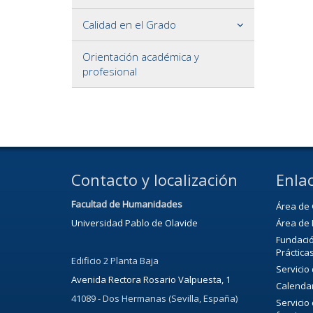
Calidad en el Grado
Orientación académica y
profesional
Contacto y localización
Enlac
Facultad de Humanidades
Área de 
Universidad Pablo de Olavide
Área de 
Fundació
Práctica
Edificio 2 Planta Baja
Servicio
Avenida Rectora Rosario Valpuesta, 1
Calenda
41089 - Dos Hermanas (Sevilla, España)
Servicio