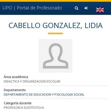
Ir al contenido principal de la página (alt + s)
Ir a la cabecera de la página (alt + c)
UPO |
Portal de Profesorado
Ir al pie de la página (alt + p)
Ir al menú principal (alt + u)
CABELLO GONZALEZ, LIDIA
Área académica
DIDACTICA Y ORGANIZACION ESCOLAR
Departamento
DEPARTAMENTO DE EDUCACION Y PSICOLOGIA SOCIAL
Categoría docente
PROFESOR/A SUSTITUTO/A