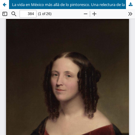
La vida en México más allá de lo pintoresco. Una relectura de la obra de madame Calderón a través de las artes.