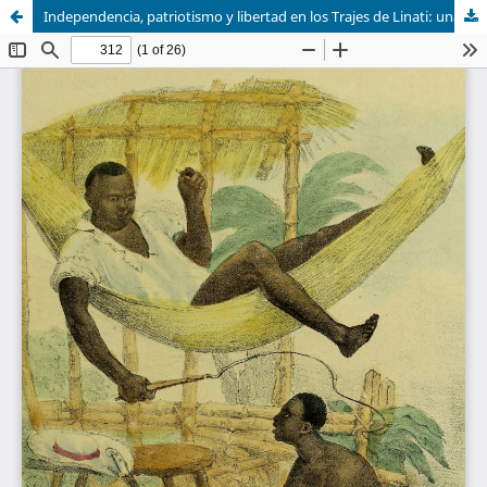
Independencia, patriotismo y libertad en los Trajes de Linati: una visión política y social de México en 1828.