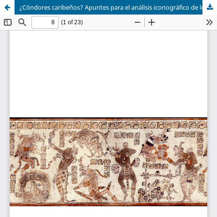
¿Cóndores caribeños? Apuntes para el análisis iconográfico de los amuletos bimorfos huecoides.