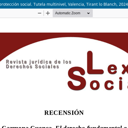
ección social. Tutela multinivel, Valencia, Tirant lo Blanch, 2024