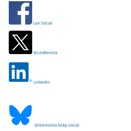
Lex Social
@LexRevista
Linkedin
@lexrevista.bsky.social