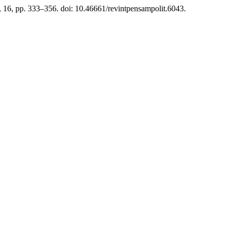
a, 16, pp. 333–356. doi: 10.46661/revintpensampolit.6043.