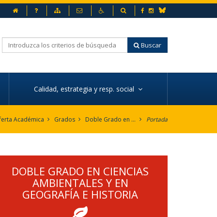
Inicio
Preguntas frecuentes
Mapa web
Contacto
Accesibilidad
Buscador
Facebook
Instagram
Bluesky
Buscar
Calidad, estrategia y resp. social
ferta Académica
Grados
Doble Grado en Ciencias Ambientales y en Geografía e Historia
Portada
DOBLE GRADO EN CIENCIAS
AMBIENTALES Y EN
GEOGRAFÍA E HISTORIA