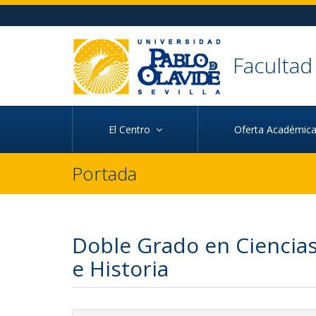
Ir al contenido principal de la página (alt + s)
Ir a la cabecera de la página (alt + c)
Ir al pie de la página (alt + p)
Ir al menú principal (alt + u)
Faculta
El Centro
Oferta Académi
Portada
Doble Grado en Ciencias
e Historia