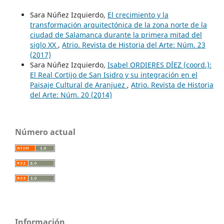
Sara Núñez Izquierdo,
El crecimiento y la
transformación arquitectónica de la zona norte de la
ciudad de Salamanca durante la primera mitad del
siglo XX
,
Atrio. Revista de Historia del Arte: Núm. 23
(2017)
Sara Núñez Izquierdo,
Isabel ORDIERES DÍEZ (coord.):
El Real Cortijo de San Isidro y su integración en el
Paisaje Cultural de Aranjuez
,
Atrio. Revista de Historia
del Arte: Núm. 20 (2014)
Número actual
Información