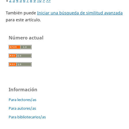
1
2
3
4
5
6
7
8
9
10
>
>>
También puede
Iniciar una búsqueda de similitud avanzada
para este artículo.
Número actual
Información
Para lectores/as
Para autores/as
Para bibliotecarios/as