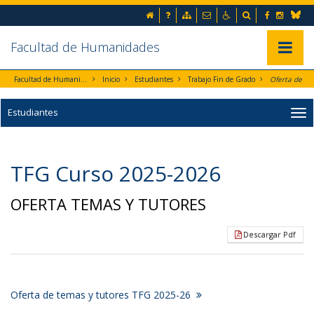
Ir al contenido principal de la página (alt + s)
Inicio
Preguntas frecuentes
Mapa web
Contacto
Accesibilidad
Buscador
Facebook
Instag
Ir a la cabecera de la página (alt + c)
Blues
Ir al pie de la página (alt + p)
Ir al menú principal (alt + u)
Facultad de Humanidades
Mostrar/
Facultad de Humanidades
Inicio
Estudiantes
Trabajo Fin de Grado
Estudiantes
TFG Curso 2025-2026
OFERTA TEMAS Y TUTORES
Descargar Pdf
Oferta de temas y tutores TFG 2025-26