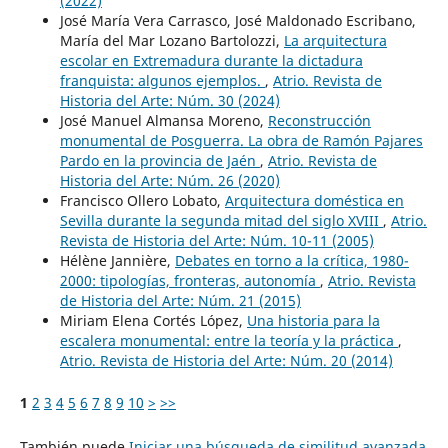
(2022)
José María Vera Carrasco, José Maldonado Escribano,
María del Mar Lozano Bartolozzi,
La arquitectura
escolar en Extremadura durante la dictadura
franquista: algunos ejemplos.
,
Atrio. Revista de
Historia del Arte: Núm. 30 (2024)
José Manuel Almansa Moreno,
Reconstrucción
monumental de Posguerra. La obra de Ramón Pajares
Pardo en la provincia de Jaén
,
Atrio. Revista de
Historia del Arte: Núm. 26 (2020)
Francisco Ollero Lobato,
Arquitectura doméstica en
Sevilla durante la segunda mitad del siglo XVIII
,
Atrio.
Revista de Historia del Arte: Núm. 10-11 (2005)
Hélène Jannière,
Debates en torno a la crítica, 1980-
2000: tipologías, fronteras, autonomía
,
Atrio. Revista
de Historia del Arte: Núm. 21 (2015)
Miriam Elena Cortés López,
Una historia para la
escalera monumental: entre la teoría y la práctica
,
Atrio. Revista de Historia del Arte: Núm. 20 (2014)
1
2
3
4
5
6
7
8
9
10
>
>>
También puede
Iniciar una búsqueda de similitud avanzada