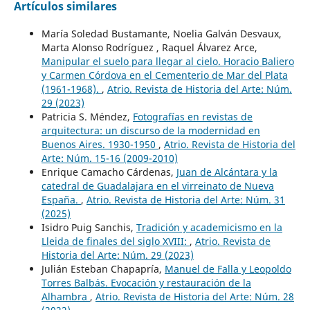
Artículos similares
María Soledad Bustamante, Noelia Galván Desvaux,
Marta Alonso Rodríguez , Raquel Álvarez Arce,
Manipular el suelo para llegar al cielo. Horacio Baliero
y Carmen Córdova en el Cementerio de Mar del Plata
(1961-1968).
,
Atrio. Revista de Historia del Arte: Núm.
29 (2023)
Patricia S. Méndez,
Fotografías en revistas de
arquitectura: un discurso de la modernidad en
Buenos Aires. 1930-1950
,
Atrio. Revista de Historia del
Arte: Núm. 15-16 (2009-2010)
Enrique Camacho Cárdenas,
Juan de Alcántara y la
catedral de Guadalajara en el virreinato de Nueva
España.
,
Atrio. Revista de Historia del Arte: Núm. 31
(2025)
Isidro Puig Sanchis,
Tradición y academicismo en la
Lleida de finales del siglo XVIII:
,
Atrio. Revista de
Historia del Arte: Núm. 29 (2023)
Julián Esteban Chapapría,
Manuel de Falla y Leopoldo
Torres Balbás. Evocación y restauración de la
Alhambra
,
Atrio. Revista de Historia del Arte: Núm. 28