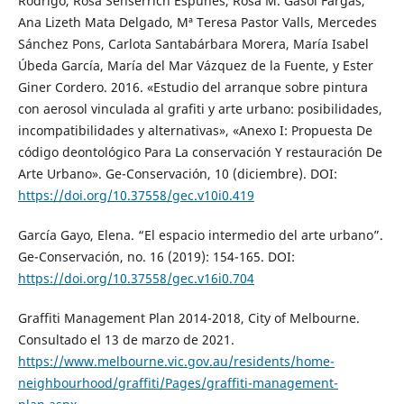
Rodrigo, Rosa Senserrich Espuñes, Rosa M. Gasol Fargas,
Ana Lizeth Mata Delgado, Mª Teresa Pastor Valls, Mercedes
Sánchez Pons, Carlota Santabárbara Morera, María Isabel
Úbeda García, María del Mar Vázquez de la Fuente, y Ester
Giner Cordero. 2016. «Estudio del arranque sobre pintura
con aerosol vinculada al grafiti y arte urbano: posibilidades,
incompatibilidades y alternativas», «Anexo I: Propuesta De
código deontológico Para La conservación Y restauración De
Arte Urbano». Ge-Conservación, 10 (diciembre). DOI:
https://doi.org/10.37558/gec.v10i0.419
García Gayo, Elena. “El espacio intermedio del arte urbano”.
Ge-Conservación, no. 16 (2019): 154-165. DOI:
https://doi.org/10.37558/gec.v16i0.704
Graffiti Management Plan 2014-2018, City of Melbourne.
Consultado el 13 de marzo de 2021.
https://www.melbourne.vic.gov.au/residents/home-
neighbourhood/graffiti/Pages/graffiti-management-