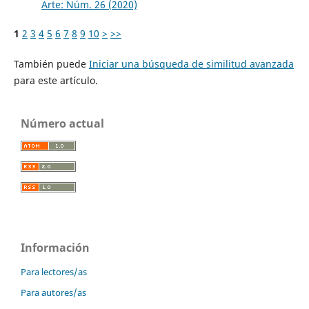
Arte: Núm. 26 (2020)
1
2
3
4
5
6
7
8
9
10
>
>>
También puede
Iniciar una búsqueda de similitud avanzada
para este artículo.
Número actual
Información
Para lectores/as
Para autores/as