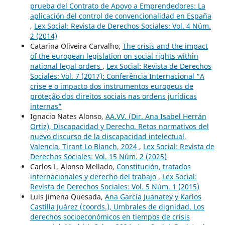
prueba del Contrato de Apoyo a Emprendedores: La
aplicación del control de convencionalidad en España
,
Lex Social: Revista de Derechos Sociales: Vol. 4 Núm.
2 (2014)
Catarina Oliveira Carvalho,
The crisis and the impact
of the european legislation on social rights within
national legal orders
,
Lex Social: Revista de Derechos
Sociales: Vol. 7 (2017): Conferência Internacional “A
crise e o impacto dos instrumentos europeus de
proteção dos direitos sociais nas ordens jurídicas
internas”
Ignacio Nates Alonso,
AA.VV. (Dir. Ana Isabel Herrán
Ortiz), Discapacidad y Derecho. Retos normativos del
nuevo discurso de la discapacidad intelectual,
Valencia, Tirant Lo Blanch, 2024
,
Lex Social: Revista de
Derechos Sociales: Vol. 15 Núm. 2 (2025)
Carlos L. Alonso Mellado,
Constitución, tratados
internacionales y derecho del trabajo
,
Lex Social:
Revista de Derechos Sociales: Vol. 5 Núm. 1 (2015)
Luis Jimena Quesada,
Ana García Juanatey y Karlos
Castilla Juárez (coords.), Umbrales de dignidad. Los
derechos socioeconómicos en tiempos de crisis