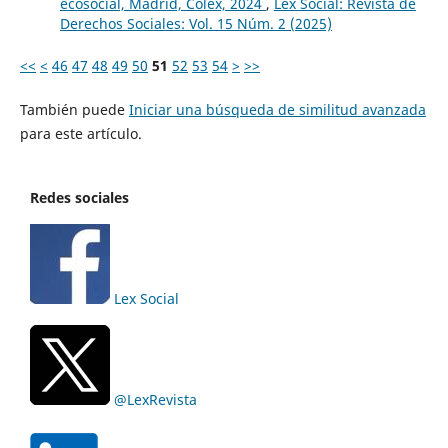
ecosocial, Madrid, Colex, 2024
,
Lex Social: Revista de
Derechos Sociales: Vol. 15 Núm. 2 (2025)
<<
<
46
47
48
49
50
51
52
53
54
>
>>
También puede
Iniciar una búsqueda de similitud avanzada
para este artículo.
Redes sociales
Lex Social
@LexRevista