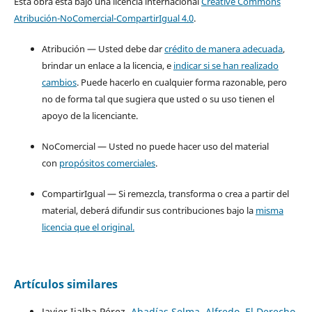
Esta obra está bajo una licencia internacional
Creative Commons
Atribución-NoComercial-CompartirIgual 4.0
.
Atribución — Usted debe dar
crédito de manera adecuada
,
brindar un enlace a la licencia, e
indicar si se han realizado
cambios
. Puede hacerlo en cualquier forma razonable, pero
no de forma tal que sugiera que usted o su uso tienen el
apoyo de la licenciante.
NoComercial — Usted no puede hacer uso del material
con
propósitos comerciales
.
CompartirIgual — Si remezcla, transforma o crea a partir del
material, deberá difundir sus contribuciones bajo la
misma
licencia que el original.
Artículos similares
Javier Ijalba Pérez,
Abadías Selma, Alfredo, El Derecho