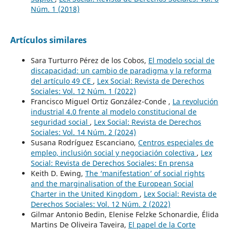
Núm. 1 (2018)
Artículos similares
Sara Turturro Pérez de los Cobos,
El modelo social de
discapacidad: un cambio de paradigma y la reforma
del artículo 49 CE
,
Lex Social: Revista de Derechos
Sociales: Vol. 12 Núm. 1 (2022)
Francisco Miguel Ortiz González-Conde ,
La revolución
industrial 4.0 frente al modelo constitucional de
seguridad social
,
Lex Social: Revista de Derechos
Sociales: Vol. 14 Núm. 2 (2024)
Susana Rodríguez Escanciano,
Centros especiales de
empleo, inclusión social y negociación colectiva
,
Lex
Social: Revista de Derechos Sociales: En prensa
Keith D. Ewing,
The ‘manifestation’ of social rights
and the marginalisation of the European Social
Charter in the United Kingdom
,
Lex Social: Revista de
Derechos Sociales: Vol. 12 Núm. 2 (2022)
Gilmar Antonio Bedin, Elenise Felzke Schonardie, Élida
Martins De Oliveira Taveira,
El papel de la Corte