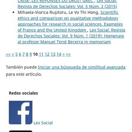
CRISE: LES RÉPONSES DU DROIT GREC
,
Lex Social:
Revista de Derechos Sociales: Vol. 5 Núm. 2 (2015)
Mihaela-Viorica Ruşitoru, Le Vo Thi Hong,
Scientific
ethics and comparison on qualitative methodology
approaches for research in social sciences. Examples
of France and the United Kingdom
,
Lex Social: Revista
de Derechos Sociales: Vol. 9 Núm. 1 (2019): Homenaje
al profesor Manuel Terol Becerra in memoriam
<<
<
5
6
7
8
9
10
11
12
13
14
>
>>
También puede
Iniciar una búsqueda de similitud avanzada
para este artículo.
Redes sociales
Lex Social