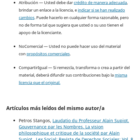
Atribución — Usted debe dar
crédito de manera adecuada
,
brindar un enlace a la licencia, e
indicar si se han realizado
cambios
. Puede hacerlo en cualquier forma razonable, pero
no de forma tal que sugiera que usted o su uso tienen el
apoyo de la licenciante.
NoComercial — Usted no puede hacer uso del material
con
propósitos comerciales
.
CompartirIgual — Si remezcla, transforma o crea a partir del
material, deberá difundir sus contribuciones bajo la
misma
licencia que el original.
Artículos más leídos del mismo autor/a
Petros Stangos,
Laudatio du Professeur Alain Supiot.
Gouvernance par les Nombres. La vision
philosophique et critique de la société par Alain
Supiot
,
Lex Social: Revista de Derechos Sociales: Vol. 8