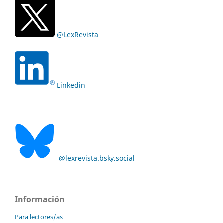
@LexRevista
Linkedin
@lexrevista.bsky.social
Información
Para lectores/as