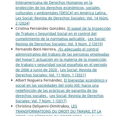
Interamericana de Derechos Humanos en la
protección de los derechos económicos, sociales,
culturales y ambientales (DESCA) en América Latina
,
Lex Social: Revista de Derechos Sociales: Vol. 14 Núm.
2 (2024)
Cristina Fernández González,
El papel de la Inspección
de Trabajo y Seguridad Social en el control del
cumplimiento de la normativa aplicable
,
Lex Social:
Revista de Derechos Sociales: Vol. 9 Núm. 2 (2019)
Fernando Boró Herrera,
¿Es adecuado el control
administrativo del trabajo de las personas empleadas
del hogar?: actuación en la materia de la inspección
de trabajo y seguridad social española en el periodo
de 2006 a junio de 2020
,
Lex Social: Revista de
Derechos Sociales: Vol. 11 Núm. 1 (2021)
Albert Noguera Fernández,
El bienestar económico y
social en las sociedades del siglo XXI: hacia una
redefinición de las prácticas de garantía de los
derechos sociales
,
Lex Social: Revista de Derechos
Sociales: Vol. 7 Núm. 1 (2017)
Christina Deliyanni-Dimitrakou,
LES
TRANSFORMATIONS DU DROIT DU TRΑVAIL ET LA