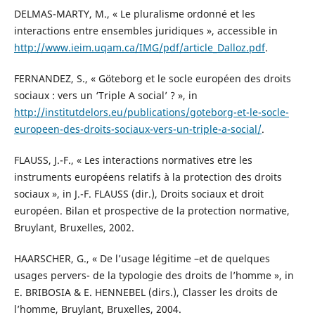
DELMAS-MARTY, M., « Le pluralisme ordonné et les
interactions entre ensembles juridiques », accessible in
http://www.ieim.uqam.ca/IMG/pdf/article_Dalloz.pdf
.
FERNANDEZ, S., « Göteborg et le socle européen des droits
sociaux : vers un ‘Triple A social’ ? », in
http://institutdelors.eu/publications/goteborg-et-le-socle-
europeen-des-droits-sociaux-vers-un-triple-a-social/
.
FLAUSS, J.-F., « Les interactions normatives etre les
instruments européens relatifs à la protection des droits
sociaux », in J.-F. FLAUSS (dir.), Droits sociaux et droit
européen. Bilan et prospective de la protection normative,
Bruylant, Bruxelles, 2002.
HAARSCHER, G., « De l’usage légitime –et de quelques
usages pervers- de la typologie des droits de l’homme », in
Ε. BRIBOSIA & E. HENNEBEL (dirs.), Classer les droits de
l’homme, Bruylant, Bruxelles, 2004.