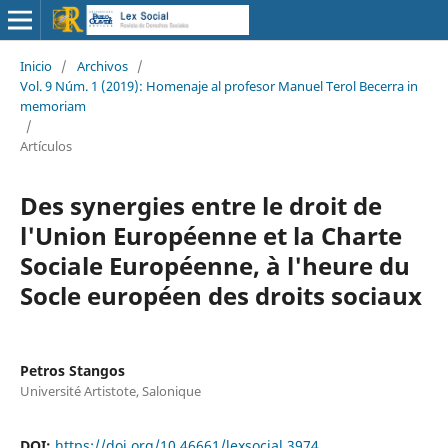
Inicio
/
Archivos
/
Vol. 9 Núm. 1 (2019): Homenaje al profesor Manuel Terol Becerra in
memoriam
/
Artículos
Des synergies entre le droit de
l'Union Européenne et la Charte
Sociale Européenne, à l'heure du
Socle européen des droits sociaux
Petros Stangos
Université Artistote, Salonique
DOI:
https://doi.org/10.46661/lexsocial.3974