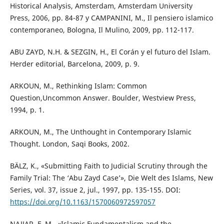
Historical Analysis, Amsterdam, Amsterdam University
Press, 2006, pp. 84-87 y CAMPANINI, M., Il pensiero islamico
contemporaneo, Bologna, Il Mulino, 2009, pp. 112-117.
ABU ZAYD, N.H. & SEZGIN, H., El Corán y el futuro del Islam.
Herder editorial, Barcelona, 2009, p. 9.
ARKOUN, M., Rethinking Islam: Common
Question,Uncommon Answer. Boulder, Westview Press,
1994, p. 1.
ARKOUN, M., The Unthought in Contemporary Islamic
Thought. London, Saqi Books, 2002.
BÄLZ, K., «Submitting Faith to Judicial Scrutiny through the
Family Trial: The ‘Abu Zayd Case’», Die Welt des Islams, New
Series, vol. 37, issue 2, jul., 1997, pp. 135-155. DOI:
https://doi.org/10.1163/1570060972597057
NAJJAR, F. M., «Islamic Fundamentalism and the