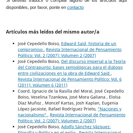
Si deseas traducir o compilar alguno de los artículos aquí
disponibles, por favor, ponte en
contacto
Artículos más leídos del mismo autor/a
José Cepedello Boiso,
Edward Said, historia de un
compromiso
,
Revista Internacional de Pensamiento
Político: Vol. 2 (2007): Volumen 2 (2007)
José Cepedello Boiso,
Del discurso imperial a la Teoría
del Contrapunto: bases semiológicas para el diálogo
entre civilizaciones en la obra de Edward Said
,
Revista Internacional de Pensamiento Político: Vol. 6
(2011): Volumen 6 (2011)
Coord. Ignacio de la Rasilla del Moral, José Cepedello
Boiso, Veselina Tzankova, José Mora Galiana , Eloísa
Díaz Muñoz , Moncef Kartas, Josh Kaplan, Eugenia
López-Jacoiste, Rafael Rodríguez Prieto,
“Naciones y
nacionalismo”
,
Revista Internacional de Pensamiento
Político: Vol. 2 (2007): Volumen 2 (2007)
José Cepedello Boiso,
Adolfo Sánchez Vázquez:
Filosofía y Política en el exilio
,
Revista Internacional