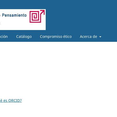
ación
Catálogo
Compromiso ético
Acerca de
é es ORCID?