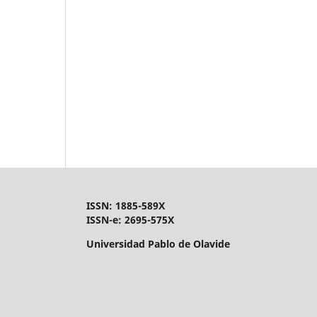
ISSN: 1885-589X
ISSN-e: 2695-575X
Universidad Pablo de Olavide