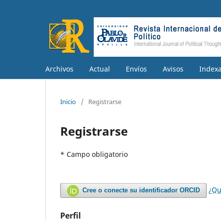
Archivos
Actual
Envíos
Avisos
Index
Inicio
/
Registrarse
Registrarse
* Campo obligatorio
¿Qu
Cree o conecte su identificador ORCID
Perfil