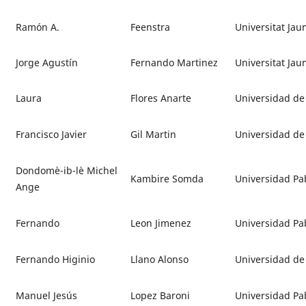
Ramón A.
Feenstra
Universitat Jau
Jorge Agustín
Fernando Martinez
Universitat Jau
Laura
Flores Anarte
Universidad de 
Francisco Javier
Gil Martin
Universidad de
Dondomè-ib-lè Michel
Kambire Somda
Universidad Pab
Ange
Fernando
Leon Jimenez
Universidad Pab
Fernando Higinio
Llano Alonso
Universidad de 
Manuel Jesús
Lopez Baroni
Universidad Pab