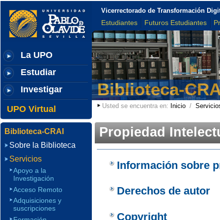
Vicerrectorado de Transformación Digi
Estudiantes
Futuros Estudiantes
P
La UPO
Estudiar
Biblioteca-CRA
Investigar
Usted se encuentra en:
Inicio
/
Servicio
UPO Virtual
Propiedad Intelect
Biblioteca-CRAI
Sobre la Biblioteca
Servicios
Información sobre p
Apoyo a la
Investigación
Derechos de autor
Acceso Remoto
Adquisiciones y
suscripciones
Copyright
Formación