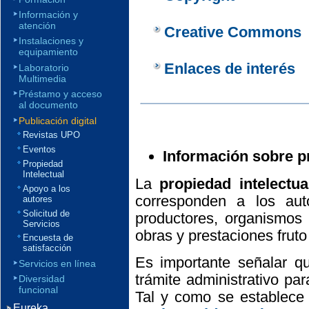
Información y
atención
Creative Commons
Instalaciones y
equipamiento
Enlaces de interés
Laboratorio
Multimedia
Préstamo y acceso
al documento
Publicación digital
Revistas UPO
Eventos
Información sobre pr
Propiedad
Intelectual
La
propiedad intelectua
Apoyo a los
corresponden a los autor
autores
Solicitud de
productores, organismos d
Servicios
obras y prestaciones fruto
Encuesta de
satisfacción
Es importante señalar qu
Servicios en línea
trámite administrativo par
Diversidad
funcional
Tal y como se establece
Eureka