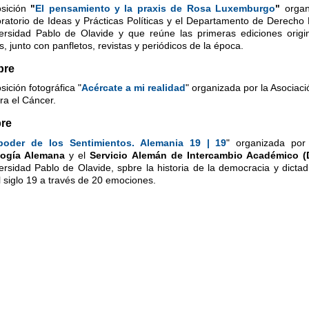
sición
"
El pensamiento y la praxis de Rosa Luxemburgo
"
organ
ratorio de Ideas y Prácticas Políticas y el Departamento de Derecho 
ersidad Pablo de Olavide y que reúne las primeras ediciones origi
s, junto con panfletos, revistas y periódicos de la época.
bre
sición fotográfica "
Acércate a mi realidad
" organizada por la Asociac
ra el Cáncer.
re
poder de los Sentimientos. Alemania 19 | 19
" organizada por
logía Alemana
y el
Servicio Alemán de Intercambio Académico
(
ersidad Pablo de Olavide, spbre la historia de la democracia y dict
l siglo 19 a través de 20 emociones.