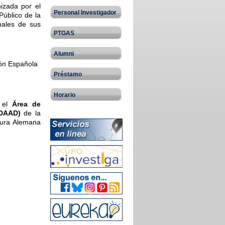
izada por el
Personal Investigador
Público de la
nales de sus
PTGAS
Alumni
ión Española
Préstamo
Horario
 el
Área de
DAAD)
de la
adura Alemana