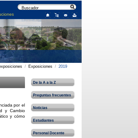
uciones
exposiciones
/
Exposiciones
/
2019
De la A a la Z
Preguntas frecuentes
nciada por el
Noticias
dad y Cambio
ático y cómo
Estudiantes
Personal Docente