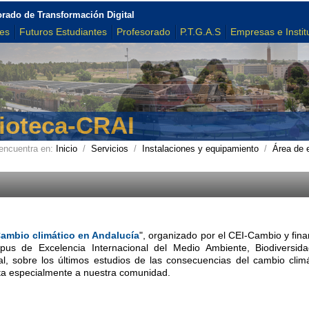
orado de Transformación Digital
tes
Futuros Estudiantes
Profesorado
P.T.G.A.S
Empresas e Instit
lioteca-CRAI
encuentra en:
Inicio
/
Servicios
/
Instalaciones y equipamiento
/
Área de 
ambio climático en Andalucía
", organizado por el CEI-Cambio y fina
us de Excelencia Internacional del Medio Ambiente, Biodiversi
al, sobre los últimos estudios de las consecuencias del cambio clim
ta especialmente a nuestra comunidad.