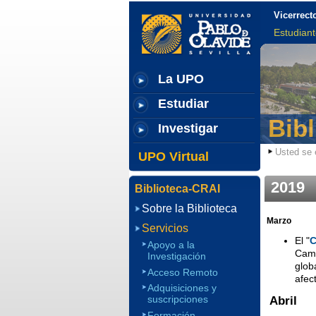
Vicerrect
Estudian
La UPO
Estudiar
Bib
Investigar
Usted se 
UPO Virtual
2019
Biblioteca-CRAI
Sobre la Biblioteca
Marzo
Servicios
El "
C
Apoyo a la
Camp
Investigación
glob
Acceso Remoto
afec
Adquisiciones y
suscripciones
Abril
Formación