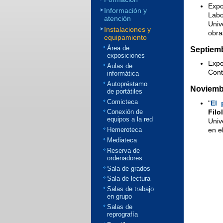
Expo
Información y
Labo
atención
Univ
Instalaciones y
obra
equipamiento
Área de
Septiem
exposiciones
Expo
Aulas de
Cont
informática
Autopréstamo
Noviemb
de portátiles
Comicteca
"
El 
Filo
Conexión de
equipos a la red
Univ
en e
Hemeroteca
Mediateca
Reserva de
ordenadores
Sala de grados
Sala de lectura
Salas de trabajo
en grupo
Salas de
reprografía