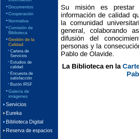
Su misión es prestar 
Documentos
Cooperación
información de calidad q
Normativa
la comunidad universitar
Comisión de
general, colaborando a
Biblioteca
difusión del conocimien
Gestión de la
Calidad
personas y la consecución
Cartera de
Pablo de Olavide.
Servicios
Estudios de
La Biblioteca en la
Carte
calidad
Pab
Encuesta de
satisfacción
Buzón IRSF
Galería de
imágenes
Servicios
Eureka
Biblioteca Digital
Reserva de espacios