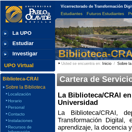
Vicerrectorado de Transformación Digi
Estudiantes
Futuros Estudiantes
P
La UPO
Estudiar
Biblioteca-CRA
Investigar
Usted se encuentra en:
Inicio
/
Sobre la
UPO Virtual
Cartera de Servici
Biblioteca-CRAI
Sobre la Biblioteca
La Biblioteca/CRAI en 
Localización
Horario
Universidad
Personal
La Biblioteca/CRAI, de
Contacto
Transformación Digital,
Instalaciones
aprendizaje, la docencia y
Recursos de
Información