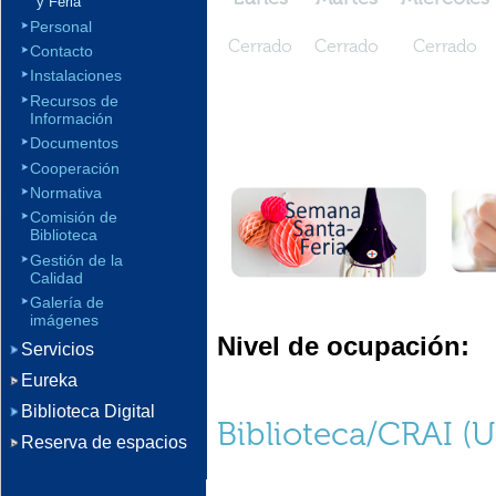
y Feria
Personal
Cerrado
Cerrado
Cerrado
Contacto
Instalaciones
Recursos de
Información
Documentos
Cooperación
Normativa
Comisión de
Biblioteca
Gestión de la
Calidad
Galería de
imágenes
Nivel de ocupación:
Servicios
Eureka
Biblioteca Digital
Biblioteca/CRAI (
Reserva de espacios