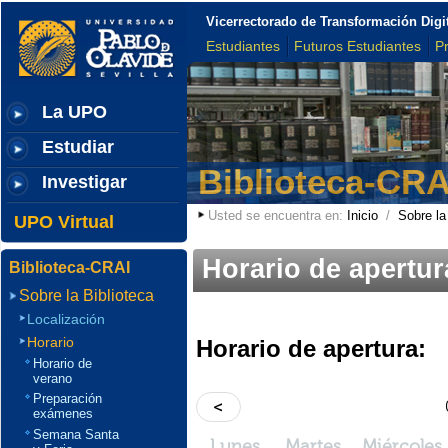
Vicerrectorado de Transformación Digi
Estudiantes
Futuros Estudiantes
P
La UPO
Estudiar
Biblioteca-CRA
Investigar
Usted se encuentra en:
Inicio
/
Sobre la
UPO Virtual
Horario de apertur
Biblioteca-CRAI
Sobre la Biblioteca
Localización
Horario
Horario de apertura:
Horario de
verano
Preparación
<
exámenes
Semana Santa
Lunes
Martes
Miércoles