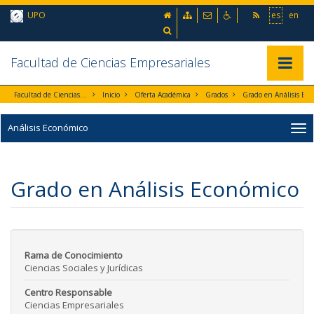
Ir al contenido principal de la página (alt + s)
inicio
Mapa web
Contacto
Accesibilidad
UPO
es
en
Ir a la cabecera de la página (alt + c)
Ir al pie de la página (alt + p)
Buscador
Ir al menú principal (alt + u)
Facultad de Ciencias Empresariales
Mostrar/
Facultad de Ciencias Empresariales
Inicio
Oferta Académica
Grados
Grado en Análisis Económ
Análisis Económico
Grado en Análisis Económico
Rama de Conocimiento
Ciencias Sociales y Jurídicas
Centro Responsable
Ciencias Empresariales