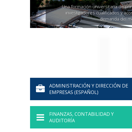
Una formación universitaria de pri
investigadores cualificados y aco
demanda del merc
ADMINISTRACIÓN Y DIRECCIÓN DE
EMPRESAS (ESPAÑOL)
FINANZAS, CONTABILIDAD Y
AUDITORÍA