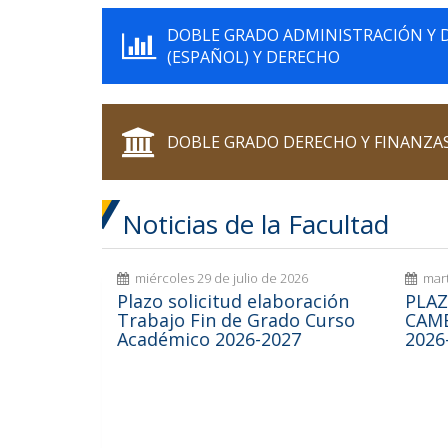
DOBLE GRADO ADMINISTRACIÓN Y 
(ESPAÑOL) Y DERECHO
DOBLE GRADO DERECHO Y FINANZA
Noticias de la Facultad
miércoles 29 de julio de 2026
mart
Plazo solicitud elaboración
PLAZ
Trabajo Fin de Grado Curso
CAM
Académico 2026-2027
2026
26