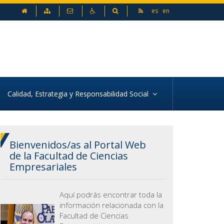
avide, de Sevilla
inicio
Mapa web
Contacto
Accesibilidad
Buscador
es
en
Calidad, Estrategia y Responsabilidad Social
Bienvenidos/as al Portal Web
de la Facultad de Ciencias
Empresariales
Aquí podrás encontrar toda la
información relacionada con la
 diapositiva siguien
Facultad de Ciencias