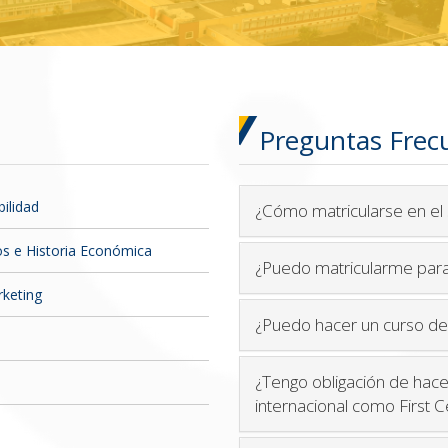
fesorado del Centro
Preguntas Frec
 las titulaciones de la Facultad de Ciencias Empresariales
ilidad
¿Cómo matricularse en el 
s e Historia Económica
¿Puedo matricularme para
keting
¿Puedo hacer un curso d
¿Tengo obligación de hace
internacional como First C