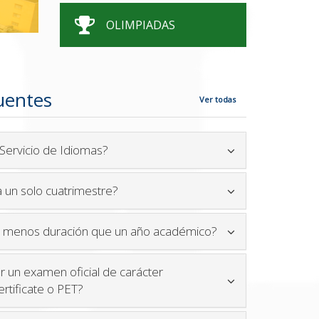
OLIMPIADAS
uentes
Ver todas
Icono para plegar y desplegar contenid
Servicio de Idiomas?
Icono para plegar y desplegar conteni
 un solo cuatrimestre?
Icono para plegar 
e menos duración que un año académico?
r un examen oficial de carácter
Icono para plegar y desplegar contenido
ertificate o PET?