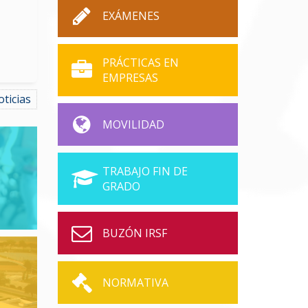
EXÁMENES
PRÁCTICAS EN
EMPRESAS
oticias
MOVILIDAD
TRABAJO FIN DE
GRADO
BUZÓN IRSF
NORMATIVA