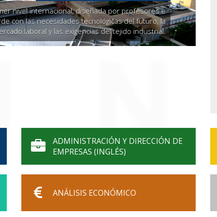
mer nivel internacional, diseñada por profesores e
rde con las necesidades tecnológicas del futuro, la
ado laboral y las exigencias del tejido industrial.
ADMINISTRACIÓN Y DIRECCIÓN DE
EMPRESAS (INGLÉS)
ANÁLISIS ECONÓMICO