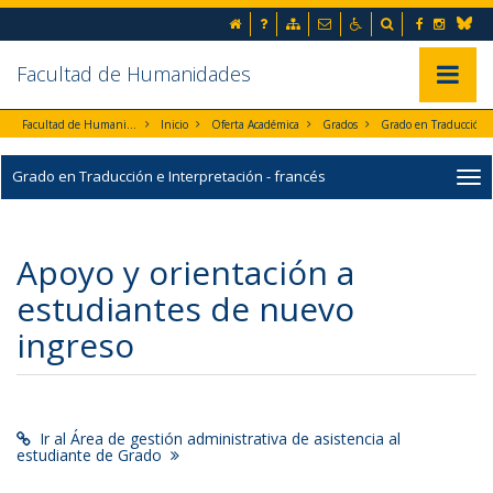
Ir al contenido principal de la página (alt + s)
Inicio
Preguntas frecuentes
Mapa web
Contacto
Accesibilidad
Buscador
Facebook
Instag
Ir a la cabecera de la página (alt + c)
Blues
Ir al pie de la página (alt + p)
Ir al menú principal (alt + u)
Facultad de Humanidades
Mostrar/
Facultad de Humanidades
Inicio
Oferta Académica
Grados
Grado en Traducción e Interpre
Grado en Traducción e Interpretación - francés
Apoyo y orientación a
estudiantes de nuevo
ingreso
Ir al Área de gestión administrativa de asistencia al
estudiante de Grado