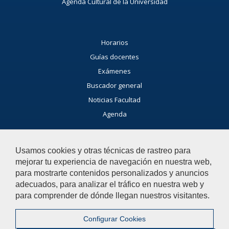
Agenda Cultural de la Universidad
Horarios
Guías docentes
Exámenes
Buscador general
Noticias Facultad
Agenda
Buzón de consultas
Usamos cookies y otras técnicas de rastreo para
Si tienes dudas, contacta con nosotros.
mejorar tu experiencia de navegación en nuestra web,
Contacta con nosotros
para mostrarte contenidos personalizados y anuncios
adecuados, para analizar el tráfico en nuestra web y
para comprender de dónde llegan nuestros visitantes.
© 2019 Universidad Pablo de Olavide - Facultad de Humanidades
Configurar Cookies
Contactar
|
Aviso legal
|
Mapa web
|