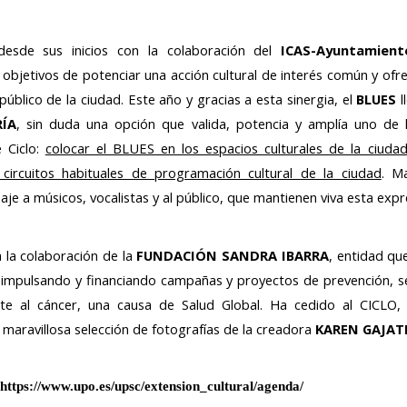
 desde sus inicios con la colaboración del
ICAS-Ayuntamient
objetivos de potenciar una acción cultural de interés común y ofre
úblico de la ciudad. Este año y gracias a esta sinergia, el
BLUES
l
RÍA
, sin duda una opción que valida, potencia y amplía uno de l
e Ciclo:
colocar el BLUES en los espacios culturales de la ciuda
 circuitos habituales de programación cultural de la ciudad
. M
je a músicos, vocalistas y al público, que mantienen viva esta expr
 la colaboración de la
FUNDACIÓN SANDRA IBARRA
, entidad qu
 impulsando y financiando campañas y proyectos de prevención, sen
ente al cáncer, una causa de Salud Global. Ha cedido al CICLO,
a maravillosa selección de fotografías de la creadora
KAREN GAJAT
https://www.upo.es/upsc/extension_cultural/agenda/