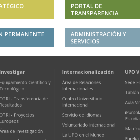
ATÉGICO
PORTAL DE
TRANSPARENCIA
N PERMANENTE
ADMINISTRACIÓN Y
SERVICIOS
Investigar
Internacionalización
UPO V
Equipamiento Científico y
Área de Relaciones
Sede El
Tecnológico
Internacionales
Tablón 
OTRI - Transferencia de
Centro Universitario
Aula Vir
Resultados
Internacional
iPuntol
OTRI - Proyectos
Servicio de Idiomas
Estudia
Europeos
Voluntariado Internacional
Matríc
Área de Investigación
La UPO en el Mundo
Eureka