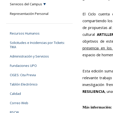
Servicios del Campus
El Ciclo cuenta
Representación Personal
compartiendo los 
de propuestas al p
Recursos Humanos
cultural
ARTILLE
objetivos de est
Solicitudes e Incidencias por Tickets:
TIKA
presencia en los
espacio de homena
Administración y Servicios
Fundaciones UPO
Esta edición suma
CIGES: Cita Previa
relevante trabajo
investigación fr
Tablón Electrónico
RESILIENCIA
, un
Calidad
Correo Web
Más información: 
BSCW