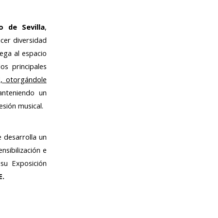
o de Sevilla
,
cer diversidad
lega al espacio
os principales
d, otorgándole
anteniendo un
esión musical.
e desarrolla un
sibilización e
 su Exposición
E.