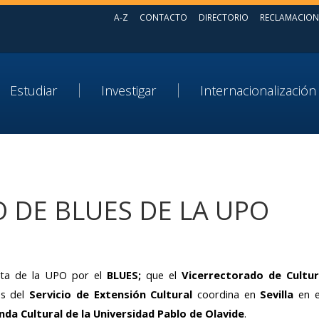
A-Z
CONTACTO
DIRECTORIO
RECLAMACION
Estudiar
Investigar
Internacionalización
O DE BLUES DE LA UPO
sta de la UPO por el
BLUES;
que el
Vicerrectorado de Cultura
s del
Servicio de Extensión Cultural
coordina en
Sevilla
en 
da Cultural de la Universidad Pablo de Olavide
.