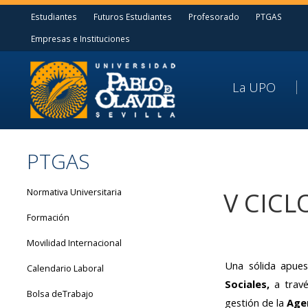
Estudiantes
Futuros Estudiantes
Profesorado
PTGAS
Empresas e Instituciones
La UPO
PTGAS
Normativa Universitaria
V CICL
Formación
Movilidad Internacional
Una sólida apue
Calendario Laboral
Sociales,
a travé
Bolsa deTrabajo
gestión de la
Agen