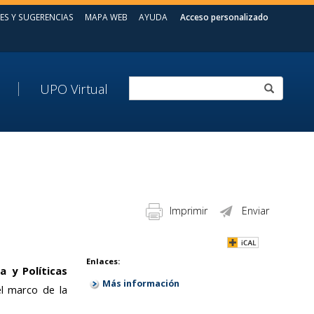
ES Y SUGERENCIAS
MAPA WEB
AYUDA
Acceso personalizado
UPO Virtual
Imprimir
Enviar
Enlaces:
 y Políticas
Más información
el marco de la