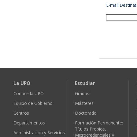
E-mail Destinat
La UPO
Estudiar
Conoce la UPO
Grados
Equipo de Gobierno
Másteres
Centros
Doctorado
Departamentos
Formación Permanente:
Títulos Propios,
Administración y Servicios
Microcredenciales y