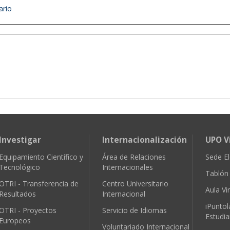
ario
Investigar
Internacionalización
UPO V
Equipamiento Científico y
Área de Relaciones
Sede El
Tecnológico
Internacionales
Tablón 
OTRI - Transferencia de
Centro Universitario
Aula Vir
Resultados
Internacional
iPuntol
OTRI - Proyectos
Servicio de Idiomas
Estudia
Europeos
Voluntariado Internacional