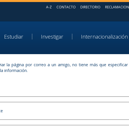
A-Z
CONTACTO
DIRECTORIO
RECLAMACION
Estudiar
Investigar
Internacionalización
iar la página por correo a un amigo, no tiene más que especificar 
 la información.
te