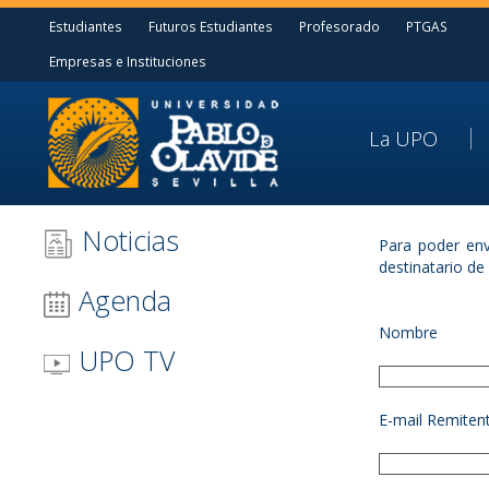
Estudiantes
Futuros Estudiantes
Profesorado
PTGAS
Empresas e Instituciones
La UPO
Noticias
Para poder env
destinatario de
Agenda
Nombre
UPO TV
E-mail Remiten