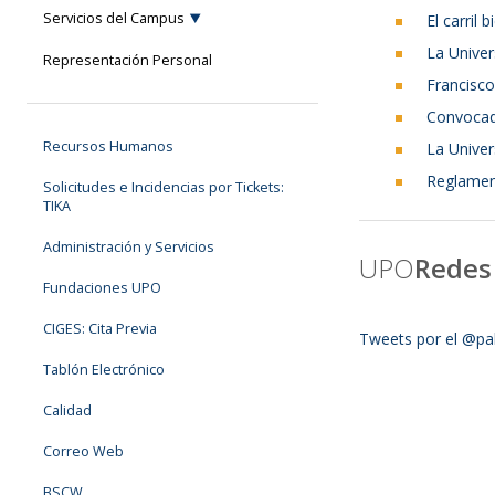
Servicios del Campus
El carril
La Univer
Representación Personal
Francisco
Convocad
Recursos Humanos
La Univer
Reglamen
Solicitudes e Incidencias por Tickets:
TIKA
Administración y Servicios
UPO
Redes
Fundaciones UPO
CIGES: Cita Previa
Tweets por el @pa
Tablón Electrónico
Calidad
Correo Web
BSCW