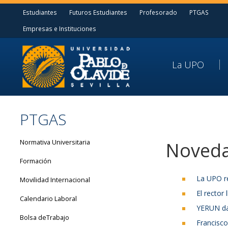
Estudiantes
Futuros Estudiantes
Profesorado
PTGAS
Empresas e Instituciones
La UPO
PTGAS
Normativa Universitaria
Noved
Formación
La UPO re
Movilidad Internacional
El rector
Calendario Laboral
YERUN da 
Bolsa deTrabajo
Francisco