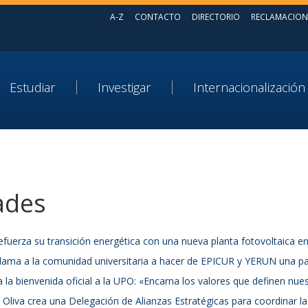
A-Z
CONTACTO
DIRECTORIO
RECLAMACION
Estudiar
Investigar
Internacionalización
ades
fuerza su transición energética con una nueva planta fotovoltaica en 
 llama a la comunidad universitaria a hacer de EPICUR y YERUN una pa
la bienvenida oficial a la UPO: «Encarna los valores que definen nue
 Oliva crea una Delegación de Alianzas Estratégicas para coordinar 