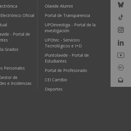
ectrónica
Olavide Alumni
Electrónico Oficial
Portal de Transparencia
tual
UPOinvestiga - Portal de la
investigación
avide - Portal de
ntes
UPOtec - Servicios
Tecnológicos e I+D
ula Grados
iPuntolavide - Portal de
Estudiantes
os Personales
Portal de Profesorado
Gestor de
CEI CamBio
udes e Incidencias
Deportes