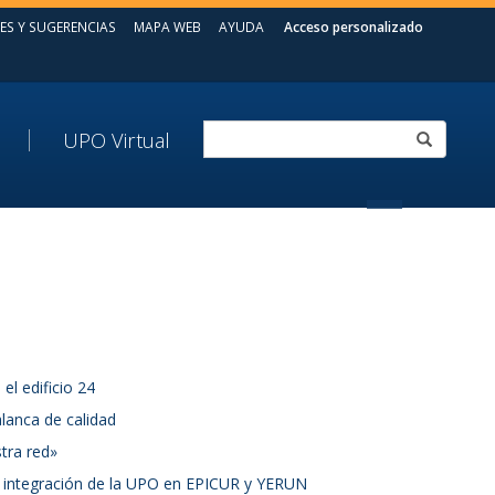
ES Y SUGERENCIAS
MAPA WEB
AYUDA
Acceso personalizado
UPO Virtual
el edificio 24
lanca de calidad
stra red»
la integración de la UPO en EPICUR y YERUN