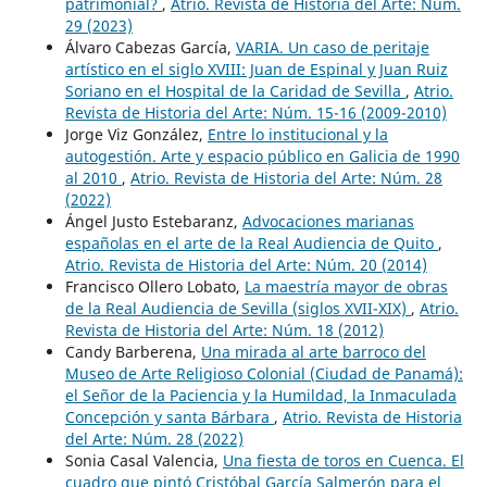
patrimonial?
,
Atrio. Revista de Historia del Arte: Núm.
29 (2023)
Álvaro Cabezas García,
VARIA. Un caso de peritaje
artístico en el siglo XVIII: Juan de Espinal y Juan Ruiz
Soriano en el Hospital de la Caridad de Sevilla
,
Atrio.
Revista de Historia del Arte: Núm. 15-16 (2009-2010)
Jorge Viz González,
Entre lo institucional y la
autogestión. Arte y espacio público en Galicia de 1990
al 2010
,
Atrio. Revista de Historia del Arte: Núm. 28
(2022)
Ángel Justo Estebaranz,
Advocaciones marianas
españolas en el arte de la Real Audiencia de Quito
,
Atrio. Revista de Historia del Arte: Núm. 20 (2014)
Francisco Ollero Lobato,
La maestría mayor de obras
de la Real Audiencia de Sevilla (siglos XVII-XIX)
,
Atrio.
Revista de Historia del Arte: Núm. 18 (2012)
Candy Barberena,
Una mirada al arte barroco del
Museo de Arte Religioso Colonial (Ciudad de Panamá):
el Señor de la Paciencia y la Humildad, la Inmaculada
Concepción y santa Bárbara
,
Atrio. Revista de Historia
del Arte: Núm. 28 (2022)
Sonia Casal Valencia,
Una fiesta de toros en Cuenca. El
cuadro que pintó Cristóbal García Salmerón para el