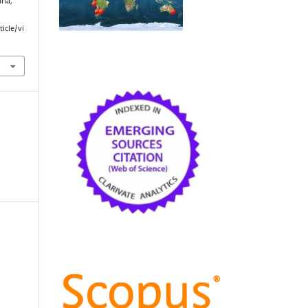
aña,
icle/vi