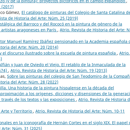
nzo (y de la pintura): proyectos pictóricos en el campo expandido
,
3 (2017)
asco Gómez,
El catálogo de pinturas del Colegio de Santa Catalina de
vista de Historia del Arte: Núm. 25 (2019)
stálgica del Barroco y del Rococó en la pintura de género de la
s artistas aragoneses en París
,
Atrio. Revista de Historia del Arte: 
ntor Manuel Ramírez Ibáñez pensionado en la Academia española 
storia del Arte: Núm. 20 (2014)
 y el discurso ilustrado sobre la escuela de pintura española
,
Atrio.
3)
lfián y Juan de Oviedo el Viejo. El retablo de la Inmaculada de la
1574)
,
Atrio. Revista de Historia del Arte: Núm. 19 (2013)
das,
Sobre las pinturas del colegio de San Teodomiro de la Compañ
storia del Arte: Núm. 28 (2022)
illa. Una historia de la pintura hispalense en la década del
proximación a los orígenes, dicciones y disensiones de la generac
a través de los textos y las exposiciones
,
Atrio. Revista de Historia d
 Arte y Territorio
,
Atrio. Revista de Historia del Arte: Núm. 10-11
onales en la iconografía de Hernán Cortes en el siglo XIX. El papel 
el Arte: Núm. 31 (2025)