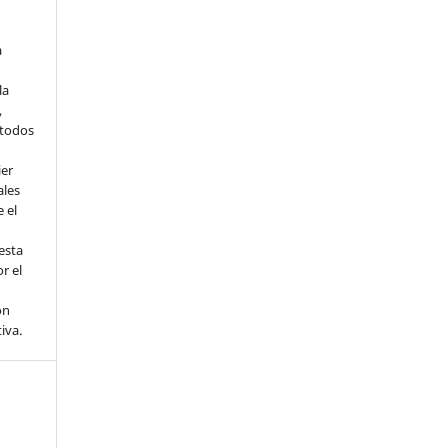
a
la
,
todos
ier
ales
 el
esta
r el
ón
tiva.