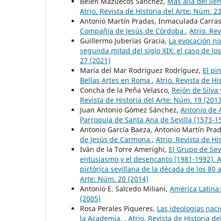
Belén Mazuecos Sánchez,
Más allá del lie
Atrio. Revista de Historia del Arte: Núm. 2
Antonio Martín Pradas, Inmaculada Carr
Compañía de Jesús de Córdoba
,
Atrio. Re
Guillermo Juberías Gracia,
La evocación no
segunda mitad del siglo XIX: el caso de lo
27 (2021)
María del Mar Rodríguez Rodríguez,
El pi
Bellas Artes en Roma
,
Atrio. Revista de Hi
Concha de la Peña Velasco,
Rejón de Silva
Revista de Historia del Arte: Núm. 19 (201
Juan Antonio Gómez Sánchez,
Antonio de A
Parroquia de Santa Ana de Sevilla (1573-
Antonio García Baeza, Antonio Martín Pra
de Jesús de Carmona
,
Atrio. Revista de Hi
Iván de la Torre Amerighi,
El Grupo de Sev
entusiasmo y el desencanto (1981-1992). A
pictórica sevillana de la década de los 80 
Arte: Núm. 20 (2014)
Antonio E. Salcedo Miliani,
América Latina:
(2005)
Rosa Perales Piqueres,
Las ideologías naci
la Academia.
,
Atrio. Revista de Historia d