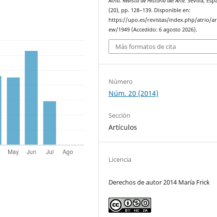
Atrio. Revista de Historia del Arte
. Sevilla, Esp
(20), pp. 128–139. Disponible en:
https://upo.es/revistas/index.php/atrio/art
ew/1949 (Accedido: 6 agosto 2026).
Más formatos de cita
Número
Núm. 20 (2014)
Sección
Artículos
Licencia
Derechos de autor 2014 María Frick