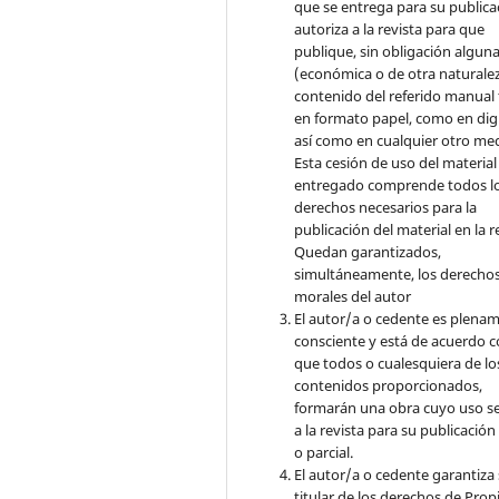
que se entrega para su publica
autoriza a la revista para que
publique, sin obligación algun
(económica o de otra naturalez
contenido del referido manual
en formato papel, como en digi
así como en cualquier otro med
Esta cesión de uso del material
entregado comprende todos l
derechos necesarios para la
publicación del material en la r
Quedan garantizados,
simultáneamente, los derecho
morales del autor
El autor/a o cedente es plena
consciente y está de acuerdo 
que todos o cualesquiera de lo
contenidos proporcionados,
formarán una obra cuyo uso s
a la revista para su publicación
o parcial.
El autor/a o cedente garantiza 
titular de los derechos de Pro