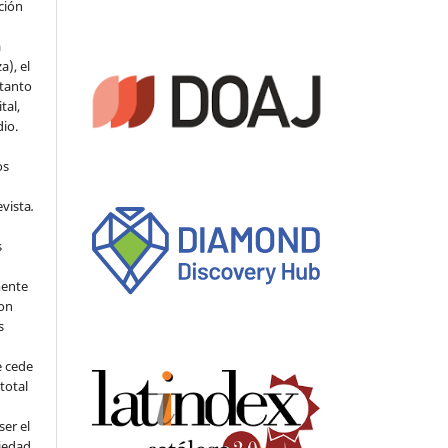
ción
a
a), el
 tanto
tal,
io.
os
evista
.
s
mente
con
s
e cede
 total
ser el
piedad