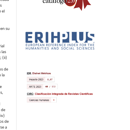
os
 el
 en su
ial
 las
 (ii)
os de
 la
ue
s,
l
s de
iv)
hos de
rse a