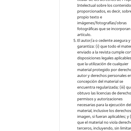
Intelectual sobre los contenid
proporcionados, es decir, sobre
propio texto e
imágenes/fotografías/obras
fotográficas que se incorporan
artículo.
El autor/a o cedente asegura y
garantiza: (i) que todo el mater
enviado a la revista cumple con
disposiciones legales aplicables;
que la utilización de cualquier
material protegido por derech
autor y derechos personales en
concepción del material se
encuentra regularizada; (iii) q
obtuvo las licencias de derecho
permisos y autorizaciones
necesarias para la ejecución de
material, inclusive los derecho
imagen, si fueran aplicables; y (
que el material no viola derec
terceros, incluyendo, sin limita