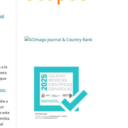
ual
.
 a la
imera
 que
ion-
ite a
 un
e este
evista.
al