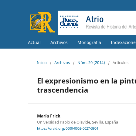
Actual
Archivos
Monografía
Indexacione
Inicio
/
Archivos
/
Núm. 20 (2014)
/
Artículos
El expresionismo en la pin
trascendencia
María Frick
Universidad Pablo de Olavide, Sevilla, España
https://orcid.org/0000-0002-0027-3901