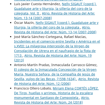
Luis Javier Cuesta Hernández,
Nelly SIGAUT (coord.).
Guadalupe arte y liturgia, la sillería del coro de la
colegiata, Vol. II
,
Atrio. Revista de Historia del Arte:
Núm. 13-14 (2007-2008)
Óscar Mazín,
Nelly SIGAUT (coord.). Guadalupe arte y
liturgia, la sillería del coro de la colegiata
,
Atrio.
Revista de Historia del Arte: Núm. 13-14 (2007-2008)
José María Sánchez-Cortegana, Rafael Macías,
Incidentes en el comercio entre Sevilla y América en el
s.XVIII: La milagrosa intercesión de la Virgen de
Consolación de Utrera en el naufragio de la flota de
1713
,
Atrio. Revista de Historia del Arte: Núm. 19
(2013)
Antonio Martín Pradas, Inmaculada Carrasco Gómez,
El colegio de la Inmaculada Concepción de la Virgen
María, Nuestra Señora, de la Compañía de Jesús de
Sevilla, vulgo de las Becas, (1598-1634)
,
Atrio. Revista
de Historia del Arte: Núm. 12 (2006)
Francisco Ollero Lobato,
Miriam Elena CORTÉS LÓPEZ.
De Tiros, huellas y arrimos. Historia de la escalera
monumental en Santiago de Compostela
,
Atrio.
Revista de Historia del Arte: Núm. 24 (2018)