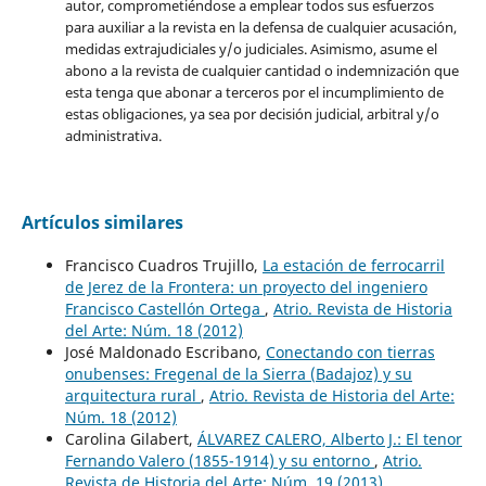
autor, comprometiéndose a emplear todos sus esfuerzos
para auxiliar a la revista en la defensa de cualquier acusación,
medidas extrajudiciales y/o judiciales. Asimismo, asume el
abono a la revista de cualquier cantidad o indemnización que
esta tenga que abonar a terceros por el incumplimiento de
estas obligaciones, ya sea por decisión judicial, arbitral y/o
administrativa.
Artículos similares
Francisco Cuadros Trujillo,
La estación de ferrocarril
de Jerez de la Frontera: un proyecto del ingeniero
Francisco Castellón Ortega
,
Atrio. Revista de Historia
del Arte: Núm. 18 (2012)
José Maldonado Escribano,
Conectando con tierras
onubenses: Fregenal de la Sierra (Badajoz) y su
arquitectura rural
,
Atrio. Revista de Historia del Arte:
Núm. 18 (2012)
Carolina Gilabert,
ÁLVAREZ CALERO, Alberto J.: El tenor
Fernando Valero (1855-1914) y su entorno
,
Atrio.
Revista de Historia del Arte: Núm. 19 (2013)