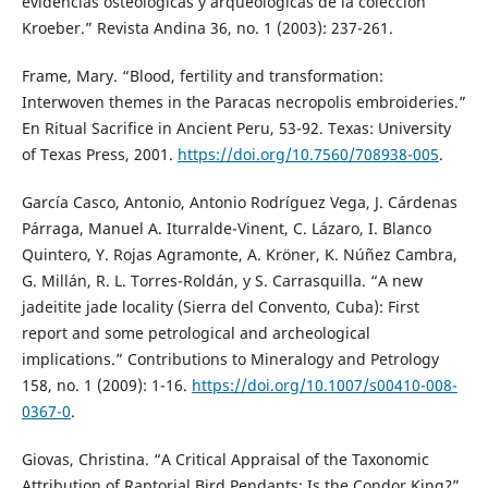
evidencias osteológicas y arqueológicas de la colección
Kroeber.” Revista Andina 36, no. 1 (2003): 237-261.
Frame, Mary. “Blood, fertility and transformation:
Interwoven themes in the Paracas necropolis embroideries.”
En Ritual Sacrifice in Ancient Peru, 53-92. Texas: University
of Texas Press, 2001.
https://doi.org/10.7560/708938-005
.
García Casco, Antonio, Antonio Rodríguez Vega, J. Cárdenas
Párraga, Manuel A. Iturralde-Vinent, C. Lázaro, I. Blanco
Quintero, Y. Rojas Agramonte, A. Kröner, K. Núñez Cambra,
G. Millán, R. L. Torres-Roldán, y S. Carrasquilla. “A new
jadeitite jade locality (Sierra del Convento, Cuba): First
report and some petrological and archeological
implications.” Contributions to Mineralogy and Petrology
158, no. 1 (2009): 1-16.
https://doi.org/10.1007/s00410-008-
0367-0
.
Giovas, Christina. “A Critical Appraisal of the Taxonomic
Attribution of Raptorial Bird Pendants: Is the Condor King?”