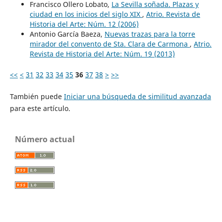
Francisco Ollero Lobato,
La Sevilla soñada. Plazas y
ciudad en los inicios del siglo XIX
,
Atrio. Revista de
Historia del Arte: Núm. 12 (2006)
Antonio García Baeza,
Nuevas trazas para la torre
mirador del convento de Sta. Clara de Carmona
,
Atrio.
Revista de Historia del Arte: Núm. 19 (2013)
<<
<
31
32
33
34
35
36
37
38
>
>>
También puede
Iniciar una búsqueda de similitud avanzada
para este artículo.
Número actual