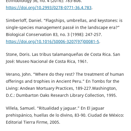
Ethnobiology 36, no. 4 (2016): 783-806.
https://doi.org/10.2993/0278-0771-36.4.783
.
Simberloff, Daniel. “Flagships, umbrellas, and keystones: is
single-species management passé in the landscape era?”
Biological Conservation 83, no. 3 (1998): 247-257.
https://doi.org/10.1016/S0006-3207(97)00081-5
.
Stone, Doris. Las tribus talamanqueñas de Costa Rica. San
José: Museo Nacional de Costa Rica, 1961.
Verano, John. “Where do they rest? The treatment of human
offerings and trophies in Ancient Peru.” En Tombs for the
Living: Andean Mortuary Practices, 189-227.Washington,
D.C.: Dumbarton Oaks Research Library Collection, 1995.
Villela, Samuel. “Ritualidad y jaguar.” En El jaguar
prehispánico, huellas de lo divino, 83-90. Ciudad de México:
Editorial Tierra Firme, 2005.