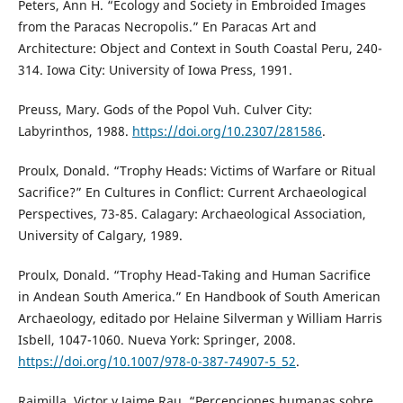
Peters, Ann H. “Ecology and Society in Embroided Images
from the Paracas Necropolis.” En Paracas Art and
Architecture: Object and Context in South Coastal Peru, 240-
314. Iowa City: University of Iowa Press, 1991.
Preuss, Mary. Gods of the Popol Vuh. Culver City:
Labyrinthos, 1988.
https://doi.org/10.2307/281586
.
Proulx, Donald. “Trophy Heads: Victims of Warfare or Ritual
Sacrifice?” En Cultures in Conflict: Current Archaeological
Perspectives, 73-85. Calagary: Archaeological Association,
University of Calgary, 1989.
Proulx, Donald. “Trophy Head-Taking and Human Sacrifice
in Andean South America.” En Handbook of South American
Archaeology, editado por Helaine Silverman y William Harris
Isbell, 1047-1060. Nueva York: Springer, 2008.
https://doi.org/10.1007/978-0-387-74907-5_52
.
Raimilla, Victor y Jaime Rau. “Percepciones humanas sobre