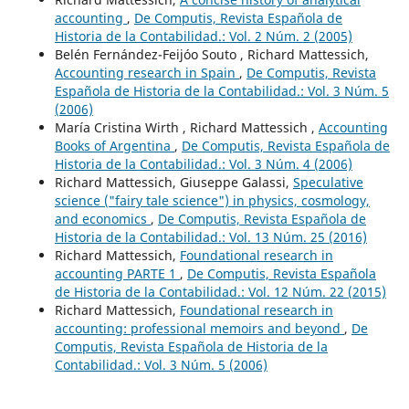
accounting
,
De Computis, Revista Española de
Historia de la Contabilidad.: Vol. 2 Núm. 2 (2005)
Belén Fernández-Feijóo Souto , Richard Mattessich,
Accounting research in Spain
,
De Computis, Revista
Española de Historia de la Contabilidad.: Vol. 3 Núm. 5
(2006)
María Cristina Wirth , Richard Mattessich ,
Accounting
Books of Argentina
,
De Computis, Revista Española de
Historia de la Contabilidad.: Vol. 3 Núm. 4 (2006)
Richard Mattessich, Giuseppe Galassi,
Speculative
science ("fairy tale science") in physics, cosmology,
and economics
,
De Computis, Revista Española de
Historia de la Contabilidad.: Vol. 13 Núm. 25 (2016)
Richard Mattessich,
Foundational research in
accounting PARTE 1
,
De Computis, Revista Española
de Historia de la Contabilidad.: Vol. 12 Núm. 22 (2015)
Richard Mattessich,
Foundational research in
accounting: professional memoirs and beyond
,
De
Computis, Revista Española de Historia de la
Contabilidad.: Vol. 3 Núm. 5 (2006)