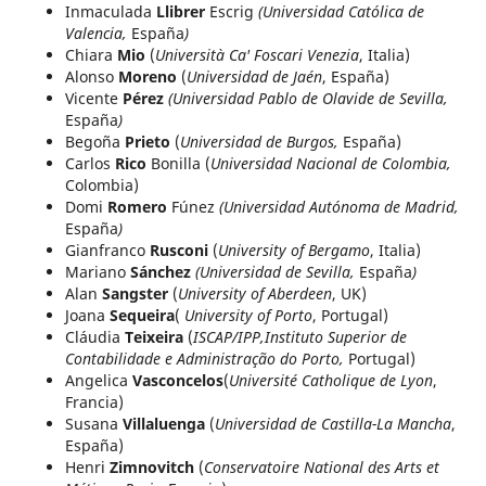
Inmaculada
Llibrer
Escrig
(Universidad Católica de
Valencia,
España
)
Chiara
Mio
(
Università Ca' Foscari Venezia
, Italia)
Alonso
Moreno
(
Universidad de Jaén
, España)
Vicente
Pérez
(Universidad Pablo de Olavide de Sevilla,
España
)
Begoña
Prieto
(
Universidad de Burgos,
España)
Carlos
Rico
Bonilla (
Universidad Nacional de Colombia,
Colombia)
Domi
Romero
Fúnez
(Universidad Autónoma de Madrid,
España
)
Gianfranco
Rusconi
(
University of Bergamo
, Italia)
Mariano
Sánchez
(Universidad de Sevilla,
España
)
Alan
Sangster
(
University of Aberdeen
, UK)
Joana
Sequeira
(
University of Porto
, Portugal)
Cláudia
Teixeira
(
ISCAP/IPP,Instituto Superior de
Contabilidade e Administração do Porto,
Portugal)
Angelica
Vasconcelos
(
Université Catholique de Lyon
,
Francia)
Susana
Villaluenga
(
Universidad de Castilla-La Mancha
,
España)
Henri
Zimnovitch
(
Conservatoire National des Arts et