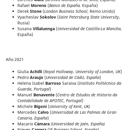
Rafael
Moreno
(
Banco de España,
España)
Derek
Stone
(
London Business School
, Reino Unido)
Vyacheslav
Sokolov
(
Saint Petersburg State
University
,
Rusia)
Susana
Villaluenga
(
Universidad de Castilla-La Mancha
,
España)
Año 2021
Giulia
Achilli
(
Royal Holloway, University of London
,
UK
)
Pedro
Araujo
(
Universidad de Cádiz,
España
)
Helena Isabel
Barroso
Saraiva (
Instituto Politécnico da
Guarda
,
Portugal
)
Manuel
Benavente
(
Centro de Estudos de Historia da
Contabilidade de APOTEC
,
Portugal
)
Michele
Bigoni
(
University of Kent
,
UK)
Mercedes
Calvo
(
Universidad de Las Palmas de Gran
Canaria,
España
)
Macario
Cámara
(Universidad de Jaén, España)
Nieves
Carrera
(
IE Business School
,
España
)