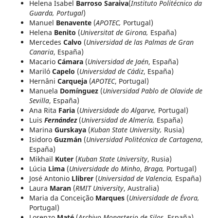
Helena Isabel
Barroso Saraiva
(
Instituto Politécnico da
Guarda, Portugal
)
Manuel
Benavente
(
APOTEC,
Portugal)
Helena
Benito
(
Universitat de Girona,
España)
Mercedes
Calvo
(
Universidad de las Palmas de Gran
Canaria
, España)
Macario
Cámara
(
Universidad de Jaén
, España)
Mariló
Capelo
(
Universidad de Cádiz
, España)
Hernâni
Carqueja
(
APOTEC
, Portugal)
Manuela
Domínguez
(
Universidad Pablo de Olavide de
Sevilla
, España)
Ana Rita
Faria
(
Universidade do Algarve,
Portugal)
Luis
Fernández
(
Universidad de Almería,
España)
Marina
Gurskaya
(
Kuban State University,
Rusia)
Isidoro
Guzmán
(
Universidad Politécnica de Cartagena
,
España)
Mikhail
Kuter
(
Kuban State University
, Rusia)
Lúcia
Lima
(
Universidade do Minho
,
Braga,
Portugal)
José Antonio
Llibrer
(
Universidad de Valencia,
España)
Laura
Maran
(
RMIT University
, Australia)
Maria da Conceição
Marques
(
Universidade de Évora,
Portugal)
Lorenzo
Maté
(
Archivo Monasterio de Silos
, España)