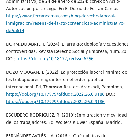
Administrativo) de 24 de enero de 2024: conexión Asilo-
Autorización por arraigo. En El Diario de Ferran Camas
https://www.ferrancamas.com/blog-derecho-laboral-
inmigracion/resena-de-la-sts-contencioso-administrativo-
de/ia614
DORMIDO ABRIL, J. (2024): El arraigo: tipología y cuestiones
controvertidas. Revista Derecho Social y Empresa, núm. 20.
DOI:
https://doi.org/10.18172/redsye.6256
DOZO MOUGAN, I. (2022): La protección laboral mínima de
los trabajadores migrantes en el orden público
internacional. Ed. Thomson Reuters Aranzadi, Pamplona.
https://doi.org/10.17979/afdudc.2022.26.0.9186
DOI:
https://doi.org/10.17979/afdudc.2022.26.0.9186
ESCUDERO RODRÍGUEZ, R. (2010): Inmigración y movilidad
de los trabajadores. Ed. Wolters Kluwer España, Madrid.
FERNÁNDEZ AVILÉS, J.A. (2016): ¿Qué políticas de