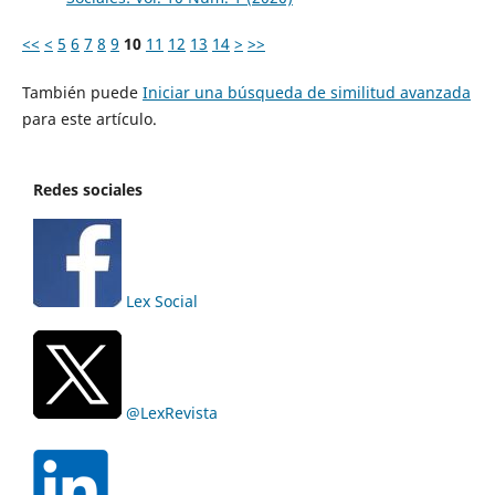
<<
<
5
6
7
8
9
10
11
12
13
14
>
>>
También puede
Iniciar una búsqueda de similitud avanzada
para este artículo.
Redes sociales
Lex Social
@LexRevista