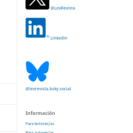
@LexRevista
Linkedin
@lexrevista.bsky.social
Información
Para lectores/as
Para autores/as