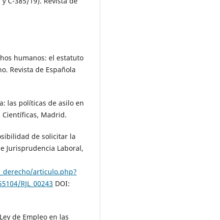
y C-385/19). Revista de
hos humanos: el estatuto
no. Revista de Española
las políticas de asilo en
 Científicas, Madrid.
ibilidad de solicitar la
de Jurisprudencia Laboral,
s_derecho/articulo.php?
.55104/RJL_00243
DOI:
 Ley de Empleo en las