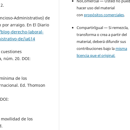
NoComercial — Usted no pue
2.
hacer uso del material
con
propósitos comerciales
.
ncioso-Administrativo) de
 por arraigo. En El Diario
CompartirIgual — Si remezcla,
blog-derecho-laboral-
transforma o crea a partir del
istrativo-de/ia614
material, deberá difundir sus
contribuciones bajo la
misma
y cuestiones
licencia que el original.
a, núm. 20. DOI:
 mínima de los
ernacional. Ed. Thomson
DOI:
movilidad de los
d.