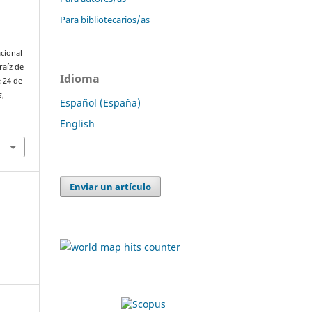
Para bibliotecarios/as
acional
raíz de
Idioma
e 24 de
s
,
Español (España)
English
Enviar un artículo