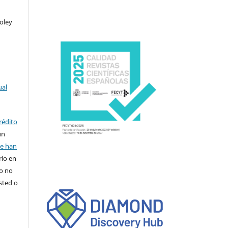
oley
ual
rédito
un
se han
rlo en
ro no
sted o