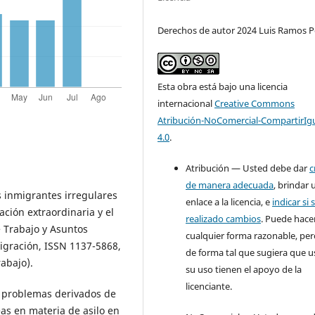
Derechos de autor 2024 Luis Ramos P
Esta obra está bajo una licencia
internacional
Creative Commons
Atribución-NoComercial-CompartirIg
4.0
.
Atribución — Usted debe dar
c
de manera adecuada
, brindar 
s inmigrantes irregulares
enlace a la licencia, e
indicar si 
ación extraordinaria y el
realizado cambios
. Puede hace
de Trabajo y Asuntos
cualquier forma razonable, pe
migración, ISSN 1137-5868,
de forma tal que sugiera que u
abajo).
su uso tienen el apoyo de la
licenciante.
y problemas derivados de
eas en materia de asilo en