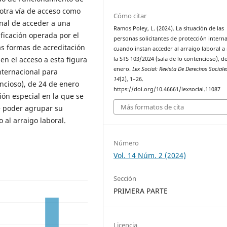
otra vía de acceso como
Cómo citar
onal de acceder a una
Ramos Poley, L. (2024). La situación de las
ificación operada por el
personas solicitantes de protección intern
as formas de acreditación
cuando instan acceder al arraigo laboral a 
en el acceso a esta figura
la STS 103/2024 (sala de lo contencioso), d
enero.
Lex Social: Revista De Derechos Sociale
nternacional para
14
(2), 1–26.
ncioso), de 24 de enero
https://doi.org/10.46661/lexsocial.11087
ión especial en la que se
Más formatos de cita
e poder agrupar su
 al arraigo laboral.
Número
Vol. 14 Núm. 2 (2024)
Sección
PRIMERA PARTE
Licencia