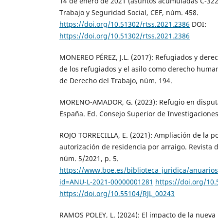
14 de enero de 2021 (asuntos acumuladas C-322 
Trabajo y Seguridad Social, CEF, núm. 458.
https://doi.org/10.51302/rtss.2021.2386
DOI:
https://doi.org/10.51302/rtss.2021.2386
MONEREO PÉREZ, J.L. (2017): Refugiados y derec
de los refugiados y el asilo como derecho huma
de Derecho del Trabajo, núm. 194.
MORENO-AMADOR, G. (2023): Refugio en disputa: 
España. Ed. Consejo Superior de Investigaciones
ROJO TORRECILLA, E. (2021): Ampliación de la pos
autorización de residencia por arraigo. Revista 
núm. 5/2021, p. 5.
https://www.boe.es/biblioteca_juridica/anuario
id=ANU-L-2021-00000001281
https://doi.org/10
https://doi.org/10.55104/RJL_00243
RAMOS POLEY, L. (2024): El impacto de la nueva