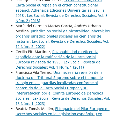
Carta Social europea en el orden constitucional
español, Athenaica Ediciones Universitarias, Sevilla,
2018
,
Lex Social: Revista de Derechos Sociales: Vol. 8
Núm. 2 (2018)
María del Carmen Macías García, Andrés Urbano
Medina,
Jurisdicción social y siniestralidad laboral: los
órganos jurisdiccionales sociales en cien años de
historia
,
Lex Social: Revista de Derechos Sociales: Vol.
12 Núm. 2 (2022)
Cecilia Pitt Martínez,
Razonabilidad o reticencia
española ante la ratificación de la Carta Social
Europea revisada de 1996
,
Lex Social: Revista de
Derechos Sociales: Vol. 1 Núm. 1 (2011)
Francisco Vila Tierno,
Una necesaria revisión de la
doctrina del Tribunal Supremo sobre el tiempo de
trabajo en las guardias localizadas conforme al
contenido de la Carta Social Europea y su
interpretación por el Comité Europeo de Derechos
Sociales
,
Lex Social: Revista de Derechos Sociales: Vol.
13 Núm. 1 (2023)
Beatriz Tomás Mallén,
El impacto del Pilar Europeo de
Derechos Sociales en la legislación española
,
Lex