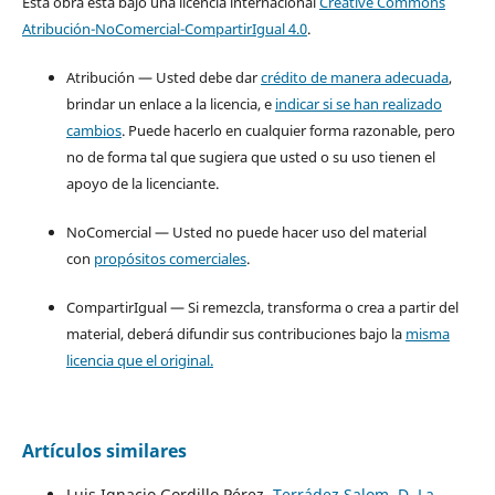
Esta obra está bajo una licencia internacional
Creative Commons
Atribución-NoComercial-CompartirIgual 4.0
.
Atribución — Usted debe dar
crédito de manera adecuada
,
brindar un enlace a la licencia, e
indicar si se han realizado
cambios
. Puede hacerlo en cualquier forma razonable, pero
no de forma tal que sugiera que usted o su uso tienen el
apoyo de la licenciante.
NoComercial — Usted no puede hacer uso del material
con
propósitos comerciales
.
CompartirIgual — Si remezcla, transforma o crea a partir del
material, deberá difundir sus contribuciones bajo la
misma
licencia que el original.
Artículos similares
Luis Ignacio Gordillo Pérez,
Terrádez Salom, D. La