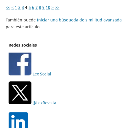
<<
<
1
2
3
4
5
6
7
8
9
10
>
>>
También puede
Iniciar una búsqueda de similitud avanzada
para este artículo.
Redes sociales
Lex Social
@LexRevista