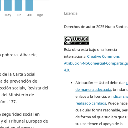
Licencia
Derechos de autor 2025 Nuno Santos 
Esta obra está bajo una licencia
a pobreza, Albacete,
internacional
Creative Commons
Atribución-NoComercial-CompartirIg
4.0
.
de la Carta Social
ia de prevención de
Atribución — Usted debe dar
c
cción social», Revista del
de manera adecuada
, brindar 
 del Ministerio de
enlace a la licencia, e
indicar si 
núm. 137.
realizado cambios
. Puede hace
cualquier forma razonable, pe
e seguridad social en
de forma tal que sugiera que u
 y el Tribunal Europeo de
su uso tienen el apoyo de la
idad en el goce y