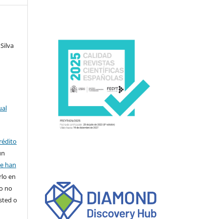
Silva
ual
rédito
un
se han
rlo en
ro no
sted o