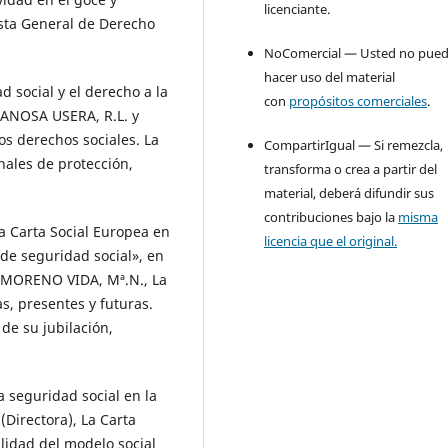
licenciante.
ista General de Derecho
NoComercial — Usted no pue
hacer uso del material
 social y el derecho a la
con
propósitos comerciales
.
n CANOSA USERA, R.L. y
s derechos sociales. La
CompartirIgual — Si remezcla,
nales de protección,
transforma o crea a partir del
material, deberá difundir sus
contribuciones bajo la
misma
 Carta Social Europea en
licencia que el original.
de seguridad social», en
 MORENO VIDA, Mª.N., La
s, presentes y futuras.
de su jubilación,
 seguridad social en la
Directora), La Carta
ilidad del modelo social