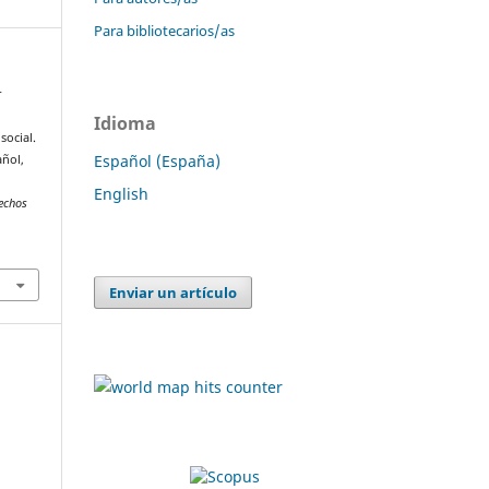
Para bibliotecarios/as
r
l
Idioma
social.
Español (España)
añol,
English
rechos
Enviar un artículo