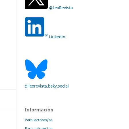
@LexRevista
Linkedin
@lexrevista.bsky.social
Información
Para lectores/as
Para autores/as