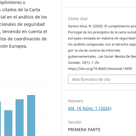
mplimiento o
 citados de la Carta
al en el análisis de los
Cómo citar
cionales de seguridad
Santos Silva, N. (2026). El cumplimiento po
a, teniendo en cuenta el
Portugal de los preceptos de la carta socia
tos de coordinación de
europea revisada en materia de seguridad 
Un análisis comparado con el derecho esp
nión Europea.
por la vía de control de informes
gubernamentales .
Lex Social: Revista De De
Sociales
,
16
(1), 1–29.
https://doi.org/10.46661/lexsocial.13059
Más formatos de cita
Número
Vol. 16 Núm. 1 (2026)
Sección
PRIMERA PARTE