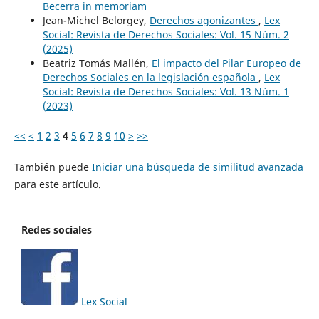
Becerra in memoriam
Jean-Michel Belorgey,
Derechos agonizantes
,
Lex
Social: Revista de Derechos Sociales: Vol. 15 Núm. 2
(2025)
Beatriz Tomás Mallén,
El impacto del Pilar Europeo de
Derechos Sociales en la legislación española
,
Lex
Social: Revista de Derechos Sociales: Vol. 13 Núm. 1
(2023)
<<
<
1
2
3
4
5
6
7
8
9
10
>
>>
También puede
Iniciar una búsqueda de similitud avanzada
para este artículo.
Redes sociales
Lex Social