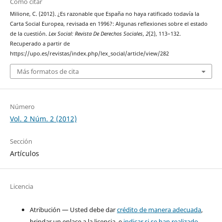
Cómo citar
Milione, C. (2012). ¿Es razonable que España no haya ratificado todavía la
Carta Social Europea, revisada en 1996?: Algunas reflexiones sobre el estado
de la cuestión.
Lex Social: Revista De Derechos Sociales
,
2
(2), 113–132.
Recuperado a partir de
https://upo.es/revistas/index.php/lex_social/article/view/282
Más formatos de cita
Número
Vol. 2 Núm. 2 (2012)
Sección
Artículos
Licencia
Atribución — Usted debe dar
crédito de manera adecuada
,
brindar un enlace a la licencia, e
indicar si se han realizado