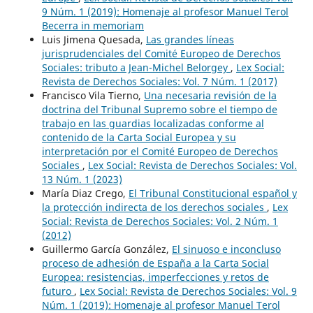
9 Núm. 1 (2019): Homenaje al profesor Manuel Terol
Becerra in memoriam
Luis Jimena Quesada,
Las grandes líneas
jurisprudenciales del Comité Europeo de Derechos
Sociales: tributo a Jean-Michel Belorgey
,
Lex Social:
Revista de Derechos Sociales: Vol. 7 Núm. 1 (2017)
Francisco Vila Tierno,
Una necesaria revisión de la
doctrina del Tribunal Supremo sobre el tiempo de
trabajo en las guardias localizadas conforme al
contenido de la Carta Social Europea y su
interpretación por el Comité Europeo de Derechos
Sociales
,
Lex Social: Revista de Derechos Sociales: Vol.
13 Núm. 1 (2023)
María Diaz Crego,
El Tribunal Constitucional español y
la protección indirecta de los derechos sociales
,
Lex
Social: Revista de Derechos Sociales: Vol. 2 Núm. 1
(2012)
Guillermo García González,
El sinuoso e inconcluso
proceso de adhesión de España a la Carta Social
Europea: resistencias, imperfecciones y retos de
futuro
,
Lex Social: Revista de Derechos Sociales: Vol. 9
Núm. 1 (2019): Homenaje al profesor Manuel Terol