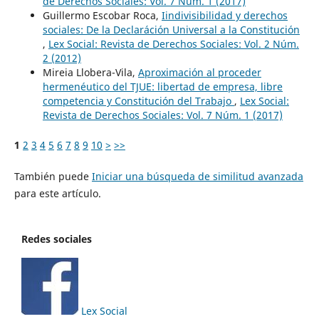
de Derechos Sociales: Vol. 7 Núm. 1 (2017)
Guillermo Escobar Roca,
Iindivisibilidad y derechos
sociales: De la Declaráción Universal a la Constitución
,
Lex Social: Revista de Derechos Sociales: Vol. 2 Núm.
2 (2012)
Mireia Llobera-Vila,
Aproximación al proceder
hermenéutico del TJUE: libertad de empresa, libre
competencia y Constitución del Trabajo
,
Lex Social:
Revista de Derechos Sociales: Vol. 7 Núm. 1 (2017)
1
2
3
4
5
6
7
8
9
10
>
>>
También puede
Iniciar una búsqueda de similitud avanzada
para este artículo.
Redes sociales
Lex Social