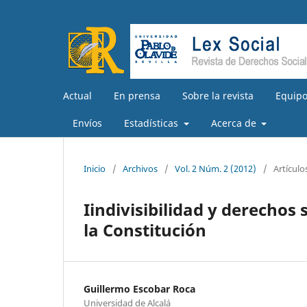
Actual
En prensa
Sobre la revista
Equipo
Envíos
Estadísticas
Acerca de
Inicio
/
Archivos
/
Vol. 2 Núm. 2 (2012)
/
Artículo
Iindivisibilidad y derechos 
la Constitución
Guillermo Escobar Roca
Universidad de Alcalá