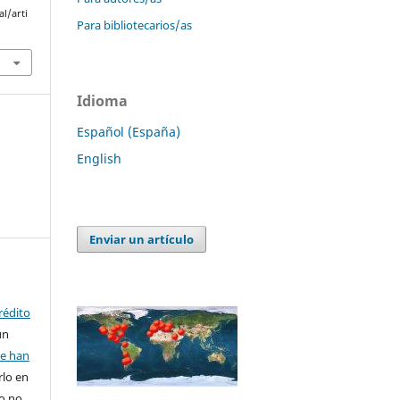
l/arti
Para bibliotecarios/as
Idioma
Español (España)
English
Enviar un artículo
rédito
un
se han
rlo en
ro no