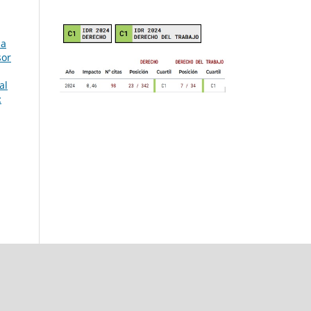
ia
sor
al
: