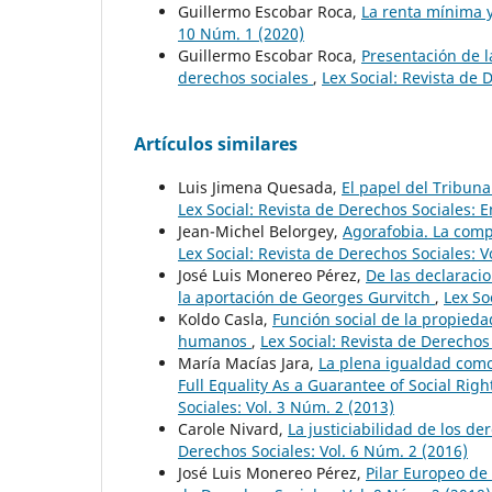
Guillermo Escobar Roca,
La renta mínima 
10 Núm. 1 (2020)
Guillermo Escobar Roca,
Presentación de l
derechos sociales
,
Lex Social: Revista de 
Artículos similares
Luis Jimena Quesada,
El papel del Tribuna
Lex Social: Revista de Derechos Sociales: 
Jean-Michel Belorgey,
Agorafobia. La comp
Lex Social: Revista de Derechos Sociales: V
José Luis Monereo Pérez,
De las declaracio
la aportación de Georges Gurvitch
,
Lex So
Koldo Casla,
Función social de la propieda
humanos
,
Lex Social: Revista de Derechos
María Macías Jara,
La plena igualdad como 
Full Equality As a Guarantee of Social Righ
Sociales: Vol. 3 Núm. 2 (2013)
Carole Nivard,
La justiciabilidad de los d
Derechos Sociales: Vol. 6 Núm. 2 (2016)
José Luis Monereo Pérez,
Pilar Europeo de