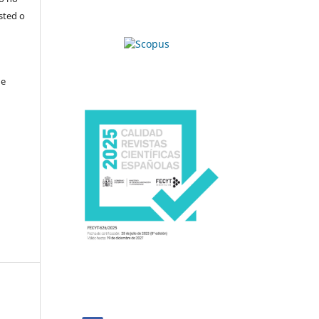
sted o
de