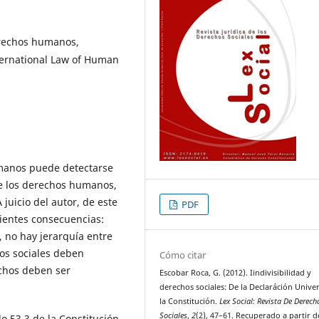
erechos humanos,
ternational Law of Human
umanos puede detectarse
 de los derechos humanos,
juicio del autor, de este
PDF
uientes consecuencias:
 no hay jerarquía entre
chos sociales deben
Cómo citar
chos deben ser
Escobar Roca, G. (2012). Iindivisibilidad y
derechos sociales: De la Declaráción Univer
la Constitución.
Lex Social: Revista De Derech
Sociales
,
2
(2), 47–61. Recuperado a partir d
lo 53.3 de la Constitución