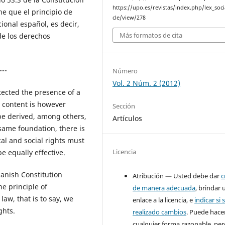
https://upo.es/revistas/index.php/lex_socia
ene que el principio de
cle/view/278
ional español, es decir,
Más formatos de cita
de los derechos
---
Número
Vol. 2 Núm. 2 (2012)
tected the presence of a
e content is however
Sección
 be derived, among others,
Artículos
same foundation, there is
cal and social rights must
Licencia
e equally effective.
panish Constitution
Atribución — Usted debe dar
c
he principle of
de manera adecuada
, brindar 
 law, that is to say, we
enlace a la licencia, e
indicar si 
ghts.
realizado cambios
. Puede hace
cualquier forma razonable, pe