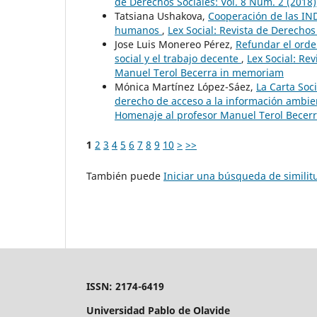
de Derechos Sociales: Vol. 8 Núm. 2 (2018)
Tatsiana Ushakova,
Cooperación de las IND
humanos
,
Lex Social: Revista de Derechos
Jose Luis Monereo Pérez,
Refundar el orden
social y el trabajo decente
,
Lex Social: Re
Manuel Terol Becerra in memoriam
Mónica Martínez López-Sáez,
La Carta Soc
derecho de acceso a la información ambie
Homenaje al profesor Manuel Terol Becer
1
2
3
4
5
6
7
8
9
10
>
>>
También puede
Iniciar una búsqueda de simili
ISSN: 2174-6419
Universidad Pablo de Olavide