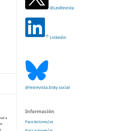
@LexRevista
Linkedin
@lexrevista.bsky.social
Información
sal a
Para lectores/as
os
e
Para autores/as