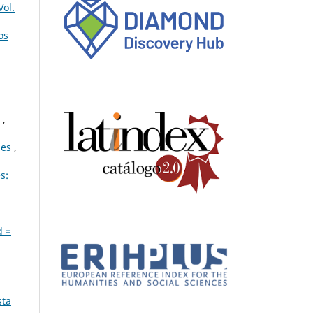
Vol.
os
o
,
les
,
s:
d =
sta