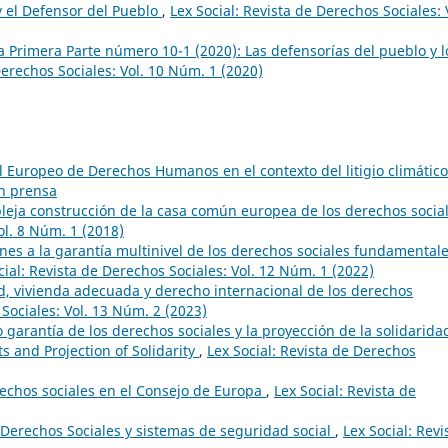
y el Defensor del Pueblo
,
Lex Social: Revista de Derechos Sociales: 
a Primera Parte número 10-1 (2020): Las defensorías del pueblo y l
Derechos Sociales: Vol. 10 Núm. 1 (2020)
l Europeo de Derechos Humanos en el contexto del litigio climátic
En prensa
leja construcción de la casa común europea de los derechos socia
ol. 8 Núm. 1 (2018)
nes a la garantía multinivel de los derechos sociales fundamentale
cial: Revista de Derechos Sociales: Vol. 12 Núm. 1 (2022)
d, vivienda adecuada y derecho internacional de los derechos
 Sociales: Vol. 13 Núm. 2 (2023)
garantía de los derechos sociales y la proyección de la solidarida
ts and Projection of Solidarity
,
Lex Social: Revista de Derechos
erechos sociales en el Consejo de Europa
,
Lex Social: Revista de
 Derechos Sociales y sistemas de seguridad social
,
Lex Social: Revi