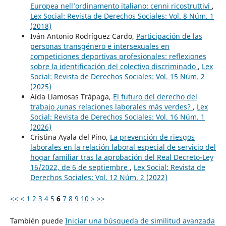
Europea nell’ordinamento italiano: cenni ricostruttivi
,
Lex Social: Revista de Derechos Sociales: Vol. 8 Núm. 1
(2018)
Iván Antonio Rodríguez Cardo,
Participación de las
personas transgénero e intersexuales en
competiciones deportivas profesionales: reflexiones
sobre la identificación del colectivo discriminado
,
Lex
Social: Revista de Derechos Sociales: Vol. 15 Núm. 2
(2025)
Aída Llamosas Trápaga,
El futuro del derecho del
trabajo ¿unas relaciones laborales más verdes?
,
Lex
Social: Revista de Derechos Sociales: Vol. 16 Núm. 1
(2026)
Cristina Ayala del Pino,
La prevención de riesgos
laborales en la relación laboral especial de servicio del
hogar familiar tras la aprobación del Real Decreto-Ley
16/2022, de 6 de septiembre
,
Lex Social: Revista de
Derechos Sociales: Vol. 12 Núm. 2 (2022)
<<
<
1
2
3
4
5
6
7
8
9
10
>
>>
También puede
Iniciar una búsqueda de similitud avanzada