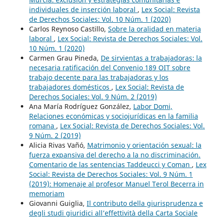
individuales de inserción laboral
,
Lex Social: Revista
de Derechos Sociales: Vol. 10 Núm. 1 (2020)
Carlos Reynoso Castillo,
Sobre la oralidad en materia
laboral
,
Lex Social: Revista de Derechos Sociales: Vol.
10 Núm. 1 (2020)
Carmen Grau Pineda,
De sirvientas a trabajadoras: la
necesaria ratificación del Convenio 189 OIT sobre
trabajo decente para las trabajadoras y los
trabajadores domésticos
,
Lex Social: Revista de
Derechos Sociales: Vol. 9 Núm. 2 (2019)
Ana María Rodríguez González,
Labor Domi,
Relaciones económicas y sociojurídicas en la familia
romana
,
Lex Social: Revista de Derechos Sociales: Vol.
9 Núm. 2 (2019)
Alicia Rivas Vañó,
Matrimonio y orientación sexual: la
fuerza expansiva del derecho a la no discriminación.
Comentario de las sentencias Taddeucci y Coman
,
Lex
Social: Revista de Derechos Sociales: Vol. 9 Núm. 1
(2019): Homenaje al profesor Manuel Terol Becerra in
memoriam
Giovanni Guiglia,
Il contributo della giurisprudenza e
degli studi giuridici all’effettività della Carta Sociale