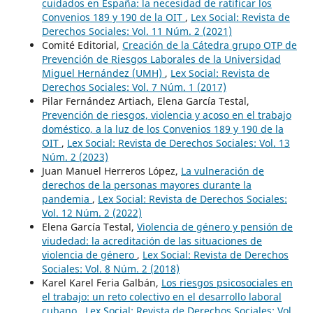
cuidados en España: la necesidad de ratificar los
Convenios 189 y 190 de la OIT
,
Lex Social: Revista de
Derechos Sociales: Vol. 11 Núm. 2 (2021)
Comité Editorial,
Creación de la Cátedra grupo OTP de
Prevención de Riesgos Laborales de la Universidad
Miguel Hernández (UMH)
,
Lex Social: Revista de
Derechos Sociales: Vol. 7 Núm. 1 (2017)
Pilar Fernández Artiach, Elena García Testal,
Prevención de riesgos, violencia y acoso en el trabajo
doméstico, a la luz de los Convenios 189 y 190 de la
OIT
,
Lex Social: Revista de Derechos Sociales: Vol. 13
Núm. 2 (2023)
Juan Manuel Herreros López,
La vulneración de
derechos de la personas mayores durante la
pandemia
,
Lex Social: Revista de Derechos Sociales:
Vol. 12 Núm. 2 (2022)
Elena García Testal,
Violencia de género y pensión de
viudedad: la acreditación de las situaciones de
violencia de género
,
Lex Social: Revista de Derechos
Sociales: Vol. 8 Núm. 2 (2018)
Karel Karel Feria Galbán,
Los riesgos psicosociales en
el trabajo: un reto colectivo en el desarrollo laboral
cubano
,
Lex Social: Revista de Derechos Sociales: Vol.