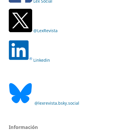
Lex Social
@LexRevista
Linkedin
@lexrevista.bsky.social
Información