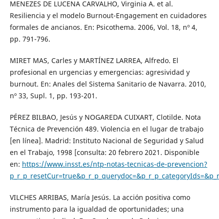
MENEZES DE LUCENA CARVALHO, Virginia A. et al.
Resiliencia y el modelo Burnout-Engagement en cuidadores
formales de ancianos. En: Psicothema. 2006, Vol. 18, nº 4,
pp. 791-796.
MIRET MAS, Carles y MARTÍNEZ LARREA, Alfredo. El
profesional en urgencias y emergencias: agresividad y
burnout. En: Anales del Sistema Sanitario de Navarra. 2010,
nº 33, Supl. 1, pp. 193-201.
PÉREZ BILBAO, Jesús y NOGAREDA CUIXART, Clotilde. Nota
Técnica de Prevención 489. Violencia en el lugar de trabajo
[en línea]. Madrid: Instituto Nacional de Seguridad y Salud
en el Trabajo, 1998 [consulta: 20 febrero 2021. Disponible
en:
https://www.insst.es/ntp-notas-tecnicas-de-prevencion?
p_r_p_resetCur=true&p_r_p_querydoc=&p_r_p_categoryIds=&p_
VILCHES ARRIBAS, María Jesús. La acción positiva como
instrumento para la igualdad de oportunidades; una