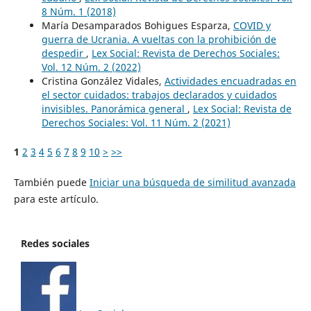
8 Núm. 1 (2018)
María Desamparados Bohigues Esparza,
COVID y
guerra de Ucrania. A vueltas con la prohibición de
despedir
,
Lex Social: Revista de Derechos Sociales:
Vol. 12 Núm. 2 (2022)
Cristina González Vidales,
Actividades encuadradas en
el sector cuidados: trabajos declarados y cuidados
invisibles. Panorámica general
,
Lex Social: Revista de
Derechos Sociales: Vol. 11 Núm. 2 (2021)
1
2
3
4
5
6
7
8
9
10
>
>>
También puede
Iniciar una búsqueda de similitud avanzada
para este artículo.
Redes sociales