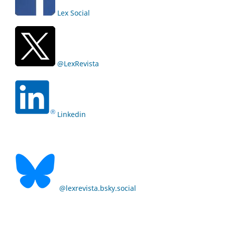
Lex Social
@LexRevista
Linkedin
@lexrevista.bsky.social