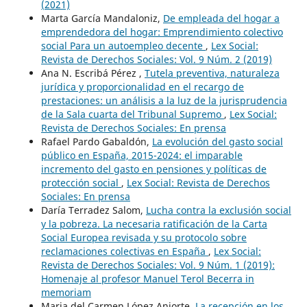
(2021)
Marta García Mandaloniz,
De empleada del hogar a
emprendedora del hogar: Emprendimiento colectivo
social Para un autoempleo decente
,
Lex Social:
Revista de Derechos Sociales: Vol. 9 Núm. 2 (2019)
Ana N. Escribá Pérez ,
Tutela preventiva, naturaleza
jurídica y proporcionalidad en el recargo de
prestaciones: un análisis a la luz de la jurisprudencia
de la Sala cuarta del Tribunal Supremo
,
Lex Social:
Revista de Derechos Sociales: En prensa
Rafael Pardo Gabaldón,
La evolución del gasto social
público en España, 2015-2024: el imparable
incremento del gasto en pensiones y políticas de
protección social
,
Lex Social: Revista de Derechos
Sociales: En prensa
Daría Terradez Salom,
Lucha contra la exclusión social
y la pobreza. La necesaria ratificación de la Carta
Social Europea revisada y su protocolo sobre
reclamaciones colectivas en España
,
Lex Social:
Revista de Derechos Sociales: Vol. 9 Núm. 1 (2019):
Homenaje al profesor Manuel Terol Becerra in
memoriam
Maria del Carmen López Aniorte,
La recepción en los