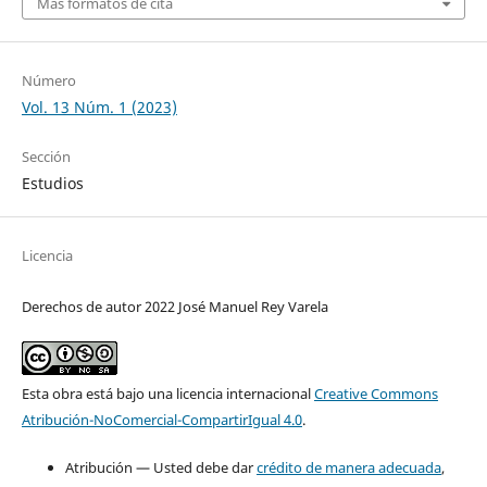
Más formatos de cita
Número
Vol. 13 Núm. 1 (2023)
Sección
Estudios
Licencia
Derechos de autor 2022 José Manuel Rey Varela
Esta obra está bajo una licencia internacional
Creative Commons
Atribución-NoComercial-CompartirIgual 4.0
.
Atribución — Usted debe dar
crédito de manera adecuada
,