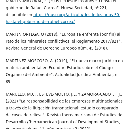
MARTIN-MAYORAL, F. (2009), "Desde los años 50 hasta el
gobierno de Rafael Correa", Nueva Sociedad, nº 221,
disponible en
https://nuso.org/articulo/desde-los-anos-50-
hasta-el-gobierno-de-rafael-correa/
MARTIN ORTEGA, O (2018). "Europa se enfrenta (por fin) al
reto de los minerales conflictivos: el Reglamento 2017/821",
Revista General de Derecho Europeo núm. 45 (2018).
MARTÍNEZ MOSCOSO, A. (2019), "El nuevo marco jurídico en
materia ambiental en Ecuador. Estudio sobre el Código
Orgánico del Ambiente", Actualidad Jurídica Ambiental, n.
89.
MARULLO, M.C. , ESTEVE-MOLTÓ, J.E. Y ZAMORA-CABOT, F.J.,
(2022) "La responsabilidad de las empresas multinacionales
a través de la litigación transnacional: estudio comparado
de casos de relieve", Revista Iberoamericana de Estudios de
Desarrollo /Iberoamerican Journal of Development Studies,
Volumen/volume 11, número/issue 2 (2022).