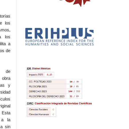
torías
e los
ismos,
a los
lita a
hos de
l de
 obra
eas y
rsidad
ículos
iginal
 Esta
 a la
a sin