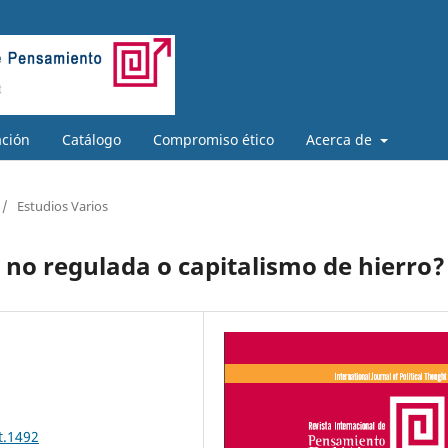
ación
Catálogo
Compromiso ético
Acerca de
/
Estudios Varios
d no regulada o capitalismo de hierro?
t.1492