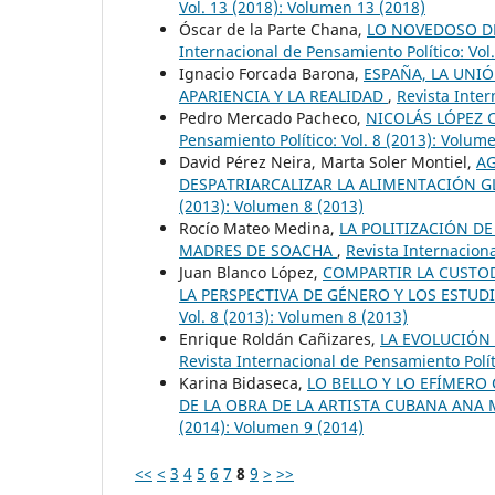
Vol. 13 (2018): Volumen 13 (2018)
Óscar de la Parte Chana,
LO NOVEDOSO DE
Internacional de Pensamiento Político: Vol
Ignacio Forcada Barona,
ESPAÑA, LA UNI
APARIENCIA Y LA REALIDAD
,
Revista Inter
Pedro Mercado Pacheco,
NICOLÁS LÓPEZ 
Pensamiento Político: Vol. 8 (2013): Volum
David Pérez Neira, Marta Soler Montiel,
AG
DESPATRIARCALIZAR LA ALIMENTACIÓN 
(2013): Volumen 8 (2013)
Rocío Mateo Medina,
LA POLITIZACIÓN D
MADRES DE SOACHA
,
Revista Internaciona
Juan Blanco López,
COMPARTIR LA CUSTOD
LA PERSPECTIVA DE GÉNERO Y LOS ESTU
Vol. 8 (2013): Volumen 8 (2013)
Enrique Roldán Cañizares,
LA EVOLUCIÓN 
Revista Internacional de Pensamiento Polít
Karina Bidaseca,
LO BELLO Y LO EFÍMER
DE LA OBRA DE LA ARTISTA CUBANA ANA
(2014): Volumen 9 (2014)
<<
<
3
4
5
6
7
8
9
>
>>