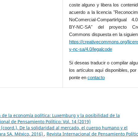
coste alguno y libera los conteni
acuerdo a la licencia "Reconocim
NoComercial-CompartirIgual 4
BY-NC-SA" del proyecto Cre
Commons dispuesta en la siguient
https://creativecommons.org/licen
y-nc-sa/4.0/legalcode
Si deseas traducir o compilar alg
los artículos aquí disponibles, por 
ponte en
contacto
ca de la economía política: Luxemburg y la posibilidad de la
ional de Pensamiento Político: Vol. 14 (2019)
(coord.), De la solidaridad al mercado, el cuerpo humano y el
ara SA. México, 2016)
,
Revista Internacional de Pensamiento Polític