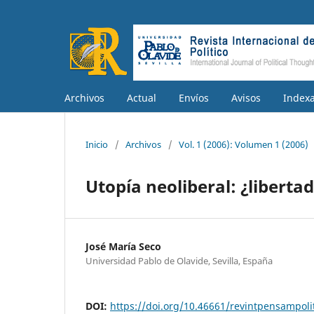
Archivos
Actual
Envíos
Avisos
Index
Inicio
/
Archivos
/
Vol. 1 (2006): Volumen 1 (2006)
Utopía neoliberal: ¿liberta
José María Seco
Universidad Pablo de Olavide, Sevilla, España
DOI:
https://doi.org/10.46661/revintpensampoli