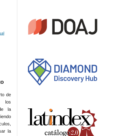
ual
to
rto de
s los
de la
iendo
culos,
sar la