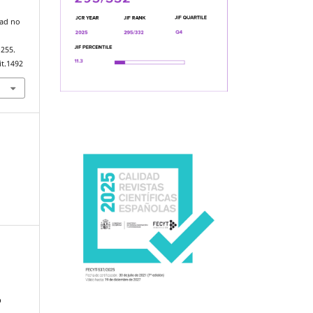
tad no
–255.
it.1492
o