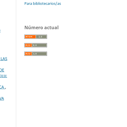
Para bibliotecarios/as
Número actual
e
 LAS
DE
ico:
ICA
,
VA