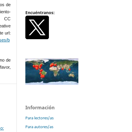
dos de
iento-
Encuéntranos:
.0 CC
ative
e url:
ses/b
uno de
favor,
Información
Para lectores/as
Para autores/as
o: